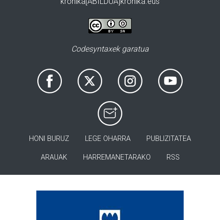
kronika[ABILDUA]kronika.eus
Codesyntaxek garatua
HONI BURUZ
LEGE OHARRA
PUBLIZITATEA
ARAUAK
HARREMANETARAKO
RSS