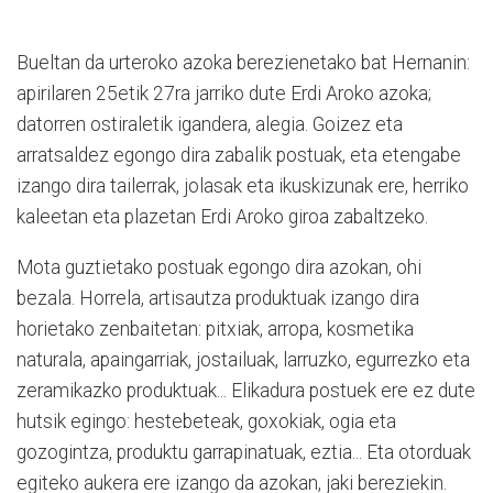
Bueltan da urteroko azoka berezienetako bat Hernanin:
apirilaren 25etik 27ra jarriko dute Erdi Aroko azoka;
datorren ostiraletik igandera, alegia. Goizez eta
arratsaldez egongo dira zabalik postuak, eta etengabe
izango dira tailerrak, jolasak eta ikuskizunak ere, herriko
kaleetan eta plazetan Erdi Aroko giroa zabaltzeko.
Mota guztietako postuak egongo dira azokan, ohi
bezala. Horrela, artisautza produktuak izango dira
horietako zenbaitetan: pitxiak, arropa, kosmetika
naturala, apaingarriak, jostailuak, larruzko, egurrezko eta
zeramikazko produktuak... Elikadura postuek ere ez dute
hutsik egingo: hestebeteak, goxokiak, ogia eta
gozogintza, produktu garrapinatuak, eztia... Eta
otorduak
egiteko aukera ere izango da azokan, jaki bereziekin.