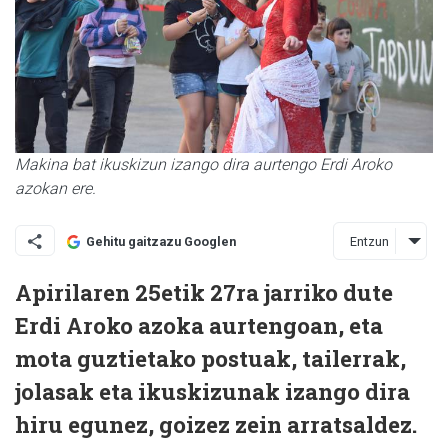
Makina bat ikuskizun izango dira aurtengo Erdi Aroko
azokan ere.
Entzun
Gehitu gaitzazu Googlen
Apirilaren 25etik 27ra jarriko dute
Erdi Aroko azoka aurtengoan, eta
mota guztietako postuak, tailerrak,
jolasak eta ikuskizunak izango dira
hiru egunez, goizez zein arratsaldez.