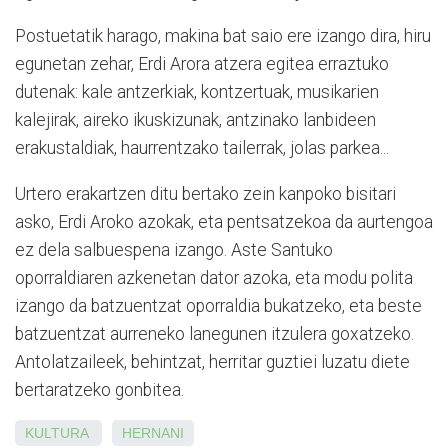
Postuetatik harago, makina bat saio ere izango dira, hiru
egunetan zehar, Erdi Arora atzera egitea erraztuko
dutenak: kale antzerkiak, kontzertuak, musikarien
kalejirak, aireko ikuskizunak, antzinako lanbideen
erakustaldiak, haurrentzako tailerrak, jolas parkea...
Urtero erakartzen ditu bertako zein kanpoko bisitari
asko, Erdi Aroko azokak, eta pentsatzekoa da aurtengoa
ez dela salbuespena izango. Aste Santuko
oporraldiaren azkenetan dator azoka, eta modu polita
izango da batzuentzat oporraldia bukatzeko, eta beste
batzuentzat aurreneko lanegunen itzulera goxatzeko.
Antolatzaileek, behintzat, herritar guztiei luzatu diete
bertaratzeko gonbitea.
KULTURA
HERNANI