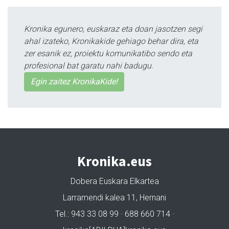
Kronika egunero, euskaraz eta doan jasotzen segi
ahal izateko, Kronikakide gehiago behar dira, eta
zer esanik ez, proiektu komunikatibo sendo eta
profesional bat garatu nahi badugu.
Egin zaitez KronikaKide!
Kronika.eus
Dobera Euskara Elkartea
Larramendi kalea 11, Hernani
Tel.: 943 33 08 99 · 688 660 714 ·