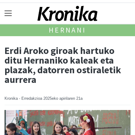
HERNANI
Erdi Aroko giroak hartuko
ditu Hernaniko kaleak eta
plazak, datorren ostiraletik
aurrera
Kronika - Erredakzioa
2025eko apirilaren 21a