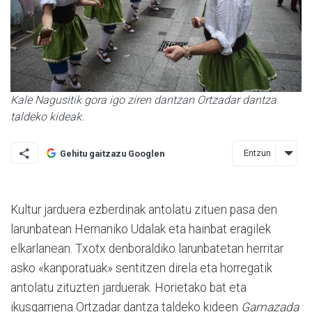
Kale Nagusitik gora igo ziren dantzan Ortzadar dantza
taldeko kideak.
Entzun
Gehitu gaitzazu Googlen
Kultur jarduera ezberdinak antolatu zituen pasa den
larunbatean Hernaniko Udalak eta hainbat eragilek
elkarlanean. Txotx denboraldiko larunbatetan herritar
asko «kanporatuak» sentitzen direla eta horregatik
antolatu zituzten jarduerak. Horietako bat eta
ikusgarriena Ortzadar dantza taldeko kideen
Gamazada