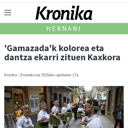
HERNANI
'Gamazada'k kolorea eta
dantza ekarri zituen Kaxkora
Kronika - Erredakzioa
2025eko apirilaren 17a