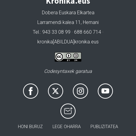
Kronika.eus
Dobera Euskara Elkartea
Larramendi kalea 11, Hernani
Tel.: 943 33 08 99 · 688 660 714 ·
kronika[ABILDUA]kronika.eus
Codesyntaxek garatua
HONI BURUZ
LEGE OHARRA
PUBLIZITATEA