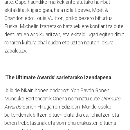
arte. Ospe haundiko markek antolatutako hainbat
ekitalditatik igaro gara, hala nola Loewe, Moët &
Chandon edo Louis Vuitton, ohiko bezero bihurtuz.
Euskal Michelin Izarretako batzuek ere konfiantza dute
destilatuen aholkularitzan, eta ekitaldi ugari egiten ditut
ronaren kultura ahal dudan eta uzten nauten lekura
zabalduz».
'The Ultimate Awards'
sarietarako izendapena
Ibilbide bikain honen ondorioz, Yon Pavón Ronen
Munduko Bartendarrik Onena nominatu dute
Ultimate
Awards
Sarien Hirugarren Edizioan. Mundu osoko
bartenderrak biltzen dituen ekitaldia da, lehiatzen eta
beren trebetasunak eta sormena erakusten dituena