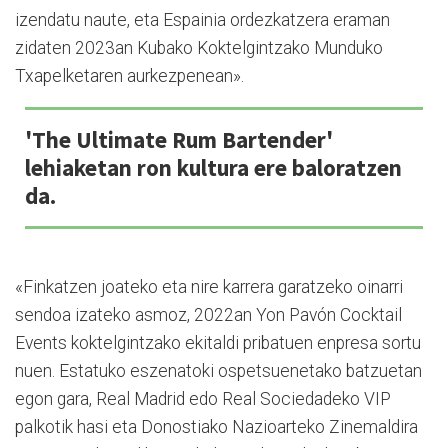
izendatu naute, eta Espainia ordezkatzera eraman
zidaten 2023an Kubako Koktelgintzako Munduko
Txapelketaren aurkezpenean».
'The Ultimate Rum Bartender'
lehiaketan ron kultura ere baloratzen
da.
«Finkatzen joateko eta nire karrera garatzeko oinarri
sendoa izateko asmoz, 2022an Yon Pavón Cocktail
Events koktelgintzako ekitaldi pribatuen enpresa sortu
nuen. Estatuko eszenatoki ospetsuenetako batzuetan
egon gara, Real Madrid edo Real Sociedadeko VIP
palkotik hasi eta Donostiako Nazioarteko Zinemaldira