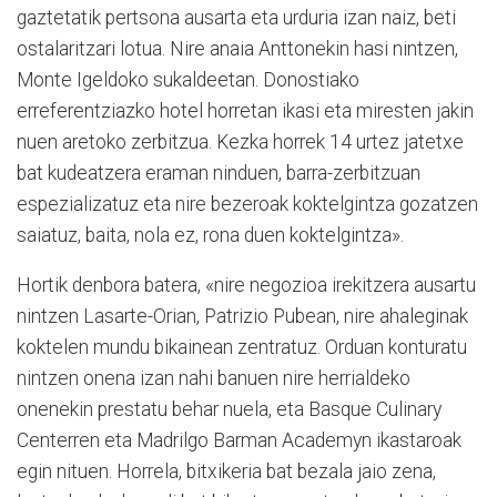
gaztetatik pertsona ausarta eta urduria izan naiz, beti
ostalaritzari lotua. Nire anaia Anttonekin hasi nintzen,
Monte Igeldoko sukaldeetan. Donostiako
erreferentziazko hotel horretan ikasi eta miresten jakin
nuen aretoko zerbitzua. Kezka horrek 14 urtez jatetxe
bat kudeatzera eraman ninduen, barra-zerbitzuan
espezializatuz eta nire bezeroak koktelgintza gozatzen
saiatuz, baita, nola ez, rona duen koktelgintza».
Hortik denbora batera, «nire negozioa irekitzera ausartu
nintzen Lasarte-Orian, Patrizio Pubean, nire ahaleginak
koktelen mundu bikainean zentratuz. Orduan konturatu
nintzen onena izan nahi banuen nire herrialdeko
onenekin prestatu behar nuela, eta Basque Culinary
Centerren eta Madrilgo Barman Academyn ikastaroak
egin nituen. Horrela, bitxikeria bat bezala jaio zena,