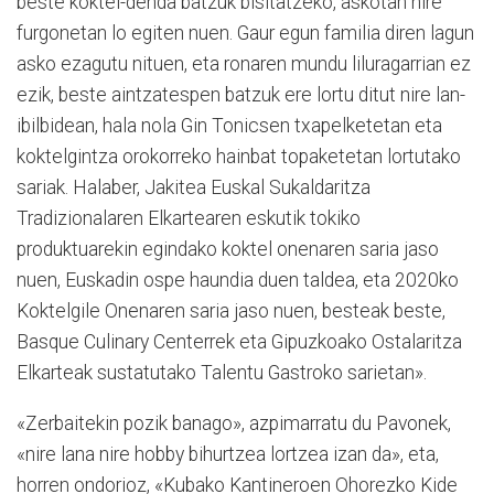
beste koktel-denda batzuk bisitatzeko, askotan nire
furgonetan lo egiten nuen. Gaur egun familia diren lagun
asko ezagutu nituen, eta ronaren mundu liluragarrian ez
ezik, beste aintzatespen batzuk ere lortu ditut nire lan-
ibilbidean, hala nola Gin Tonicsen txapelketetan eta
koktelgintza orokorreko hainbat topaketetan lortutako
sariak. Halaber, Jakitea Euskal Sukaldaritza
Tradizionalaren Elkartearen eskutik tokiko
produktuarekin egindako koktel onenaren saria jaso
nuen, Euskadin ospe haundia duen taldea, eta 2020ko
Koktelgile Onenaren saria jaso nuen, besteak beste,
Basque Culinary Centerrek eta Gipuzkoako Ostalaritza
Elkarteak sustatutako Talentu Gastroko sarietan».
«Zerbaitekin pozik banago», azpimarratu du Pavonek,
«nire lana nire hobby bihurtzea lortzea izan da», eta,
horren ondorioz, «Kubako Kantineroen Ohorezko Kide