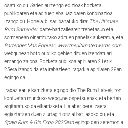
osatuko du.
S
arien aurtengo edizioak bozketa
publikoaren eta adituen ebaluazioaren konbinazioa
izango du. Horrela, bi sari banatuko dira:
The Ultimate
Rum Bartender
, parte-hartzailearen trebetasun eta
sormenean oinarritutako adituen panelak aukeratua, eta
Bartender Más Popular
,
www.theultimateawards.com
webgunean boto publiko gehien dituen izendatuari
emango zaiona. Bozketa publikoa apirilaren 21etik
25era izango da eta irabazleen iragarkia apirilaren 28an
egingo da.
Irabazleari elkarrizketa egingo dio The Rum Lab-ek, ron
kontuetan munduko webgune ospetsuenak, eta bertan
argitaratuko da elkarrizketa. Halaber, bere izaera
egiaztatzen duen ziurtagiri ofizial bat jasoko du, eta
Spain Rum & Gin Expo 2025ean
egingo den zeremonia