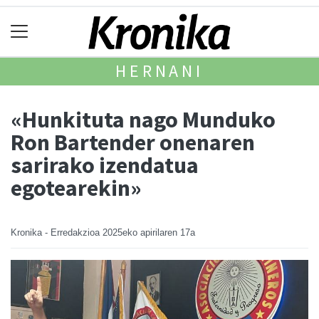
HERNANI
«Hunkituta nago Munduko
Ron Bartender onenaren
sarirako izendatua
egotearekin»
Kronika - Erredakzioa
2025eko apirilaren 17a