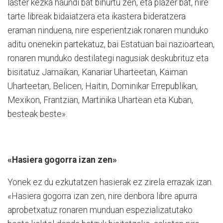
laster kezka haundi bat bihurtu zen, eta plazer bat, nire
tarte libreak bidaiatzera eta ikastera bideratzera
eraman ninduena, nire esperientziak ronaren munduko
aditu onenekin partekatuz, bai Estatuan bai nazioartean,
ronaren munduko destilategi nagusiak deskubrituz eta
bisitatuz Jamaikan, Kanariar Uharteetan, Kaiman
Uharteetan, Belicen, Haitin, Dominikar Errepublikan,
Mexikon, Frantzian, Martinika Uhartean eta Kuban,
besteak beste».
«Hasiera gogorra izan zen»
Yonek ez du ezkutatzen hasierak ez zirela errazak izan.
«Hasiera gogorra izan zen, nire denbora libre apurra
aprobetxatuz ronaren munduan espezializatutako