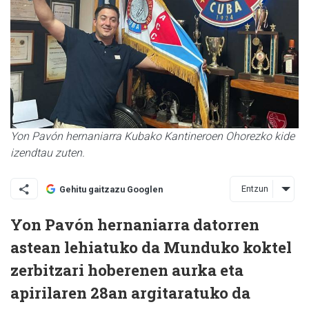
Yon Pavón hernaniarra Kubako Kantineroen Ohorezko kide
izendtau zuten.
Entzun
Gehitu gaitzazu Googlen
Yon Pavón hernaniarra datorren
astean lehiatuko da Munduko koktel
zerbitzari hoberenen aurka eta
apirilaren 28an argitaratuko da