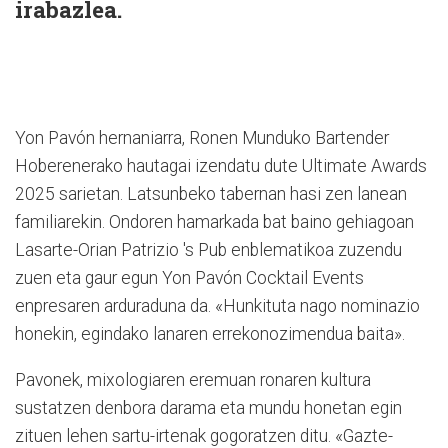
irabazlea.
Yon Pavón hernaniarra, Ronen Munduko Bartender
Hoberenerako hautagai izendatu dute Ultimate Awards
2025 sarietan. Latsunbeko tabernan hasi zen lanean
familiarekin. Ondoren hamarkada bat baino gehiagoan
Lasarte-Orian Patrizio 's Pub enblematikoa zuzendu
zuen eta gaur egun Yon Pavón Cocktail Events
enpresaren arduraduna da. «Hunkituta nago nominazio
honekin, egindako lanaren errekonozimendua baita».
Pavonek, mixologiaren eremuan ronaren kultura
sustatzen denbora darama eta mundu honetan egin
zituen lehen sartu-irtenak gogoratzen ditu. «Gazte-