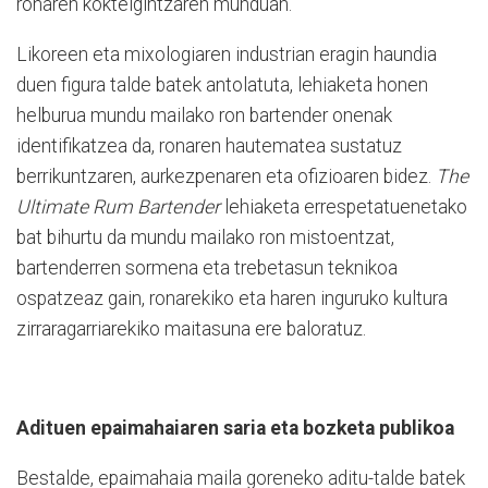
ronaren koktelgintzaren munduan.
Likoreen eta mixologiaren industrian eragin haundia
duen figura talde batek antolatuta, lehiaketa honen
helburua mundu mailako ron bartender onenak
identifikatzea da, ronaren hautematea sustatuz
berrikuntzaren, aurkezpenaren eta ofizioaren bidez.
The
Ultimate Rum Bartender
lehiaketa errespetatuenetako
bat bihurtu da mundu mailako ron mistoentzat,
bartenderren sormena eta trebetasun teknikoa
ospatzeaz gain, ronarekiko eta haren inguruko kultura
zirraragarriarekiko maitasuna ere baloratuz.
Adituen epaimahaiaren saria eta bozketa publikoa
Bestalde, epaimahaia maila goreneko aditu-talde batek