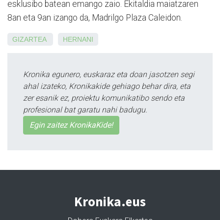
esklusibo batean emango zaio. Ekitaldia maiatzaren
8an eta 9an izango da, Madrilgo Plaza Caleidon.
GIZARTEA
HERNANI
Kronika egunero, euskaraz eta doan jasotzen segi
ahal izateko, Kronikakide gehiago behar dira, eta
zer esanik ez, proiektu komunikatibo sendo eta
profesional bat garatu nahi badugu.
Egin zaitez KronikaKide!
Kronika.eus