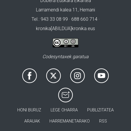
Dobera Euskara Elkartea
Larramendi kalea 11, Hernani
Tel.: 943 33 08 99 · 688 660 714 ·
kronika[ABILDUA]kronika.eus
Codesyntaxek garatua
HONI BURUZ
LEGE OHARRA
PUBLIZITATEA
ARAUAK
HARREMANETARAKO
RSS