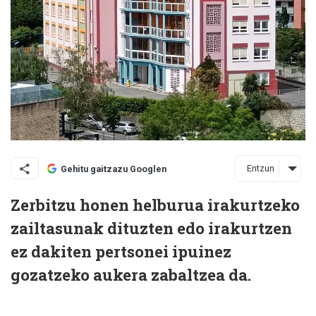
Entzun
Gehitu gaitzazu Googlen
Zerbitzu honen helburua irakurtzeko
zailtasunak dituzten edo irakurtzen
ez dakiten pertsonei ipuinez
gozatzeko aukera zabaltzea da.