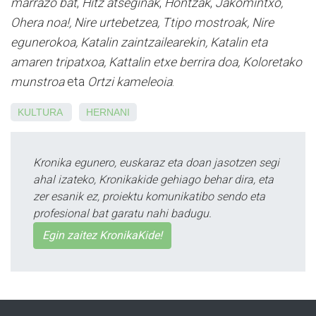
marrazo bat
,
Hitz atseginak
,
Hontzak
,
Jakomintxo,
Ohera noa!, Nire urtebetzea, Ttipo mostroak, Nire
egunerokoa, Katalin zaintzailearekin, Katalin eta
amaren tripatxoa, Kattalin etxe berrira doa, Koloretako
munstroa
eta
Ortzi kameleoia
.
KULTURA
HERNANI
Kronika egunero, euskaraz eta doan jasotzen segi
ahal izateko, Kronikakide gehiago behar dira, eta
zer esanik ez, proiektu komunikatibo sendo eta
profesional bat garatu nahi badugu.
Egin zaitez KronikaKide!