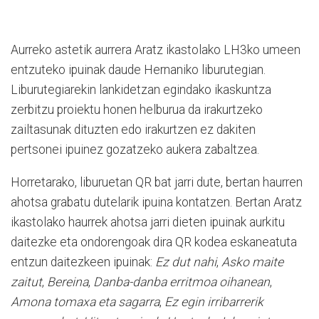
Aurreko astetik aurrera Aratz ikastolako LH3ko umeen
entzuteko ipuinak daude Hernaniko liburutegian.
Liburutegiarekin lankidetzan egindako ikaskuntza
zerbitzu proiektu honen helburua da irakurtzeko
zailtasunak dituzten edo irakurtzen ez dakiten
pertsonei ipuinez gozatzeko aukera zabaltzea.
Horretarako, liburuetan QR bat jarri dute, bertan haurren
ahotsa grabatu dutelarik ipuina kontatzen. Bertan Aratz
ikastolako haurrek ahotsa jarri dieten ipuinak aurkitu
daitezke eta ondorengoak dira QR kodea eskaneatuta
entzun daitezkeen ipuinak:
Ez dut nahi
,
Asko maite
zaitut
,
Bereina
,
Danba-danba erritmoa oihanean
,
Amona tomaxa eta sagarra
,
Ez egin irribarrerik