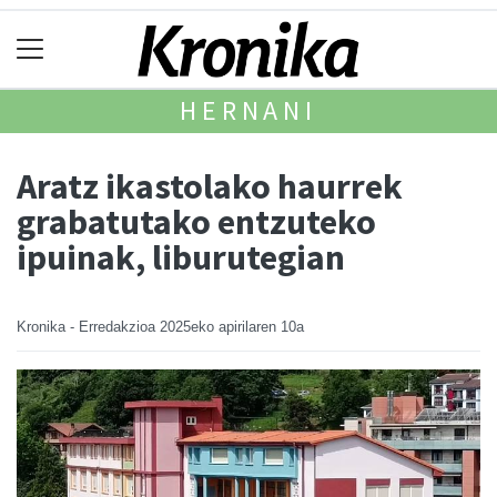
HERNANI
Aratz ikastolako haurrek
grabatutako entzuteko
ipuinak, liburutegian
Kronika - Erredakzioa
2025eko apirilaren 10a