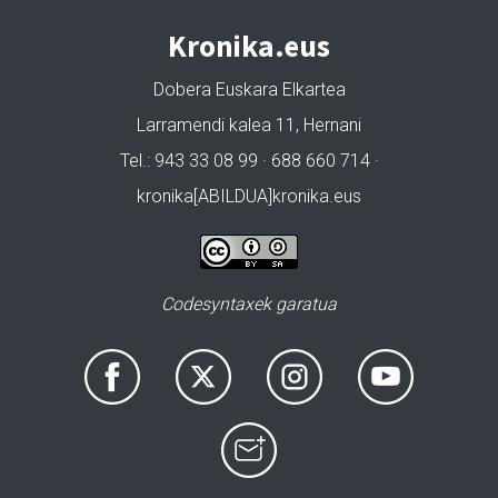
Kronika.eus
Dobera Euskara Elkartea
Larramendi kalea 11, Hernani
Tel.: 943 33 08 99 · 688 660 714 ·
kronika[ABILDUA]kronika.eus
Codesyntaxek garatua