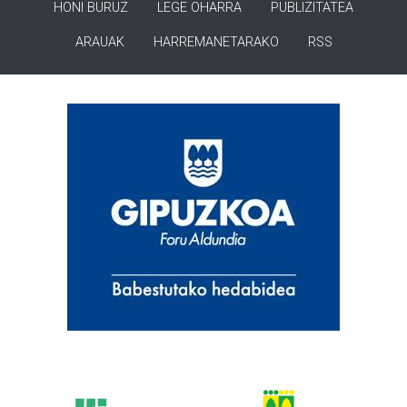
HONI BURUZ
LEGE OHARRA
PUBLIZITATEA
ARAUAK
HARREMANETARAKO
RSS