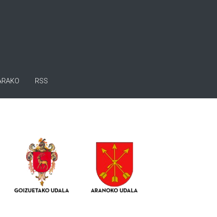
ARAKO
RSS