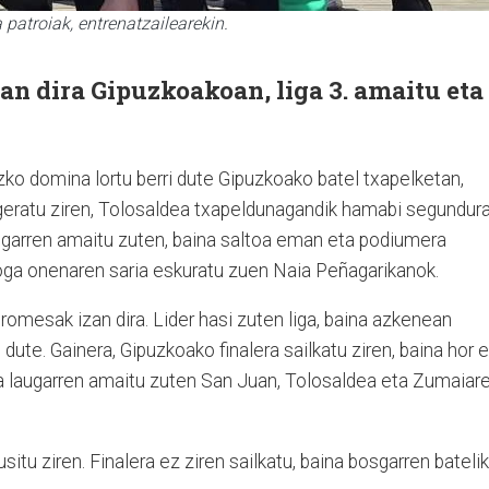
 patroiak, entrenatzailearekin.
n dira Gipuzkoakoan, liga 3. amaitu eta
zko domina lortu berri dute Gipuzkoako batel txapelketan,
geratu ziren, Tolosaldea txapeldunagandik hamabi segundur
augarren amaitu zuten, baina saltoa eman eta podiumera
boga onenaren saria eskuratu zuen Naia Peñagarikanok.
romesak izan dira. Lider hasi zuten liga, baina azkenean
dute. Gainera, Gipuzkoako finalera sailkatu ziren, baina hor 
a laugarren amaitu zuten San Juan, Tolosaldea eta Zumaiar
situ ziren. Finalera ez ziren sailkatu, baina bosgarren batelik