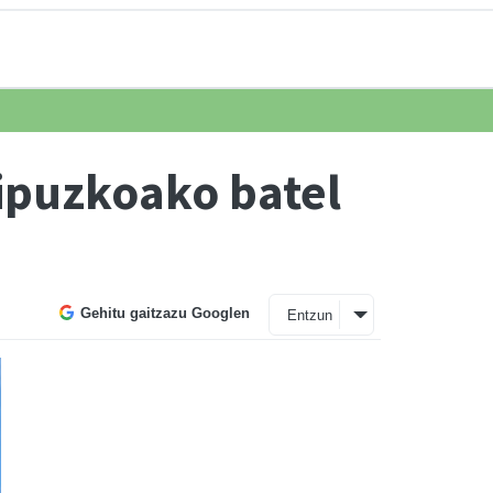
Gipuzkoako batel
Gehitu gaitzazu Googlen
Entzun