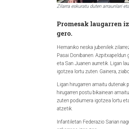
Zilarra eskuratu duten arraunlari eta
Promesak laugarren iza
gero.
Hernaniko neska jubenilek zilarre
Pasai Donibanen. Azpitxapeldun 
eta San Juanen aurretik. Ligan l
igotzea lortu zuten. Gainera, zia
Ligan hirugarren amaitu dutenak p
hirugarren postu bikainean amaitu 
zuten podiumera igotzea lortu et
atzetik.
Infantiletan Federazio Sarian nagu