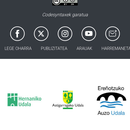
Codesyntaxek garatua
LEGE OHARRA
PUBLIZITATEA
ARAUAK
HARREMANET