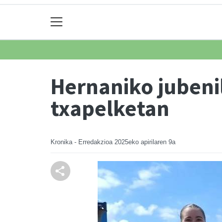
Hernaniko jubenil
txapelketan
Kronika - Erredakzioa
2025eko apirilaren 9a