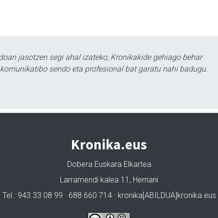
doan jasotzen segi ahal izateko, Kronikakide gehiago behar
tu komunikatibo sendo eta profesional bat garatu nahi badugu.
Kronika.eus
Dobera Euskara Elkartea
Larramendi kalea 11, Hernani
Tel.: 943 33 08 99 · 688 660 714 · kronika[ABILDUA]kronika.eus