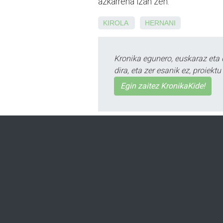
azkarrena izan zen.
KIROLA
HERNANI
Kronika egunero, euskaraz eta 
dira, eta zer esanik ez, proiek
Egin zaitez KronikaKide!