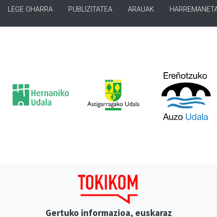
LEGE OHARRA
PUBLIZITATEA
ARAUAK
HARREMANET
Gertuko informazioa, euskaraz