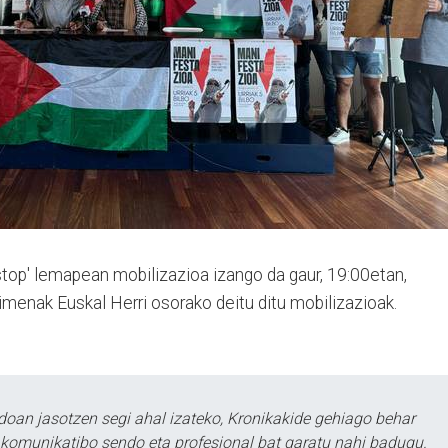
 stop' lemapean mobilizazioa izango da gaur, 19:00etan,
kimenak Euskal Herri osorako deitu ditu mobilizazioak.
doan jasotzen segi ahal izateko, Kronikakide gehiago behar
tu komunikatibo sendo eta profesional bat garatu nahi badugu.