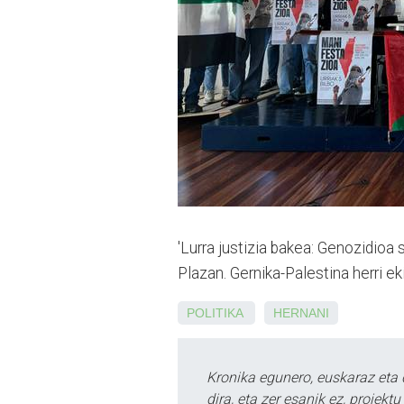
'Lurra justizia bakea: Genozidioa
Plazan. Gernika-Palestina herri e
POLITIKA
HERNANI
Kronika egunero, euskaraz eta 
dira, eta zer esanik ez, proiek