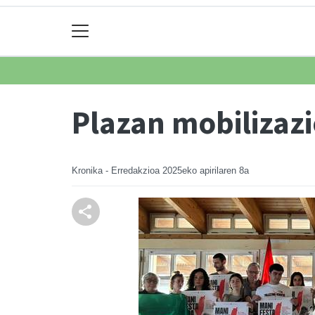
Plazan mobilizazi
Kronika - Erredakzioa
2025eko apirilaren 8a