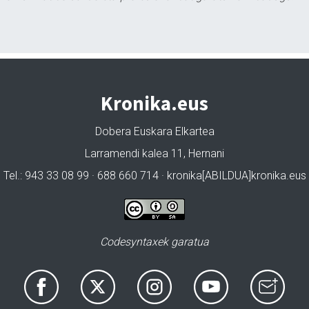
Kronika.eus
Dobera Euskara Elkartea
Larramendi kalea 11, Hernani
Tel.: 943 33 08 99 · 688 660 714 · kronika[ABILDUA]kronika.eus
Codesyntaxek garatua