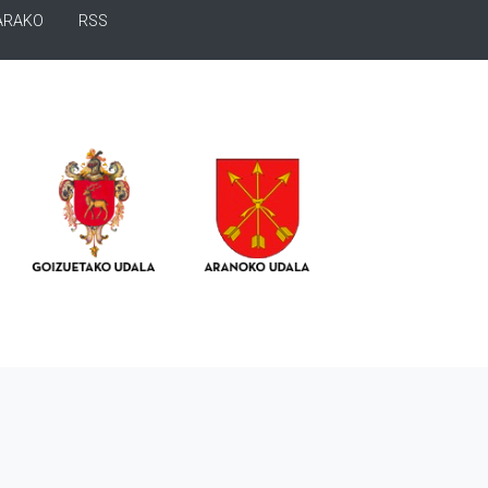
ARAKO
RSS