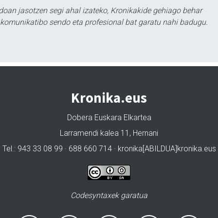
doan jasotzen segi ahal izateko, Kronikakide gehiago behar
tu komunikatibo sendo eta profesional bat garatu nahi badugu.
Kronika.eus
Dobera Euskara Elkartea
Larramendi kalea 11, Hernani
Tel.: 943 33 08 99 · 688 660 714 · kronika[ABILDUA]kronika.eus
Codesyntaxek garatua