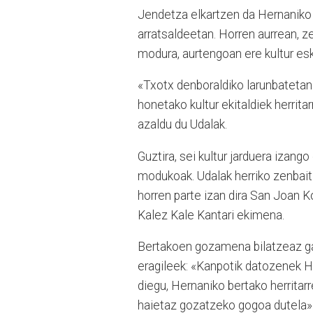
Jendetza elkartzen da Hernaniko 
arratsaldeetan. Horren aurrean, ze
modura, aurtengoan ere kultur es
«Txotx denboraldiko larunbatetan 
honetako kultur ekitaldiek herrit
azaldu du Udalak.
Guztira, sei kultur jarduera izang
modukoak. Udalak herriko zenbait 
horren parte izan dira San Joan 
Kalez Kale Kantari ekimena.
Bertakoen gozamena bilatzeaz gai
eragileek: «Kanpotik datozenek H
diegu, Hernaniko bertako herritarr
haietaz gozatzeko gogoa dutela»