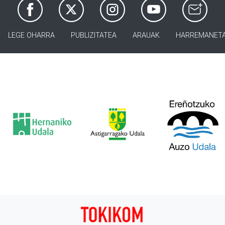
LEGE OHARRA
PUBLIZITATEA
ARAUAK
HARREMANET