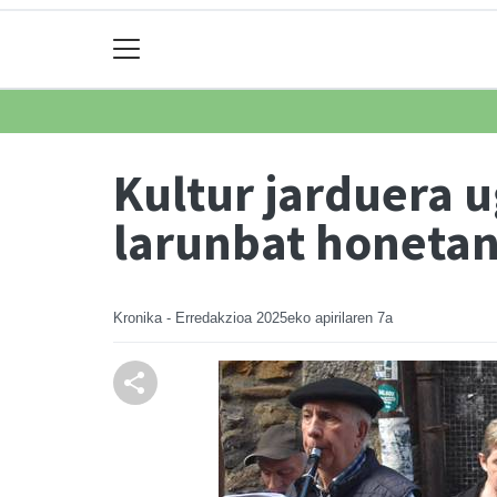
Kultur jarduera u
larunbat honeta
Kronika - Erredakzioa
2025eko apirilaren 7a