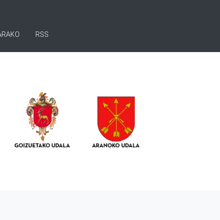
ARAKO
RSS