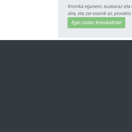
Kronika egunero, euskaraz eta 
dira, eta zer esanik ez, proiek
Egin zaitez KronikaKide!