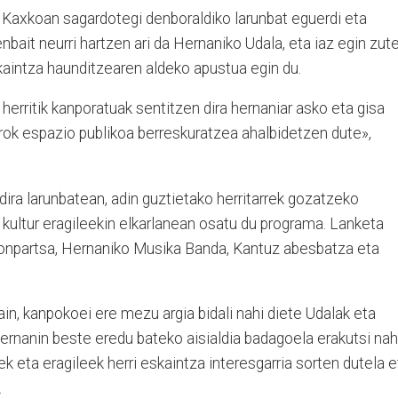
Kaxkoan sagardotegi denboraldiko larunbat eguerdi eta
nbait neurri hartzen ari da Hernaniko Udala, eta iaz egin zut
kaintza haunditzearen aldeko apustua egin du.
herritik kanporatuak sentitzen dira hernaniar asko eta gisa
arrok espazio publikoa berreskuratzea ahalbidetzen dute»,
o dira larunbatean, adin guztietako herritarrek gozatzeko
kultur eragileekin elkarlanean osatu du programa. Lanketa
Konpartsa, Hernaniko Musika Banda, Kantuz abesbatza eta
n, kanpokoei ere mezu argia bidali nahi diete Udalak eta
ernanin beste eredu bateko aisialdia badagoela erakutsi nah
ek eta eragileek herri eskaintza interesgarria sorten dutela e
.