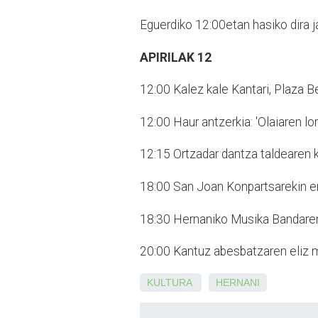
Eguerdiko 12:00etan hasiko dira j
APIRILAK 12
12:00
Kalez kale Kantari, Plaza Ber
12:00
Haur antzerkia: 'Olaiaren lora
12:15
Ortzadar dantza taldearen k
18:00
San Joan Konpartsarekin er
18:30
Hernaniko Musika Bandaren
20:00
Kantuz abesbatzaren eliz m
KULTURA
HERNANI