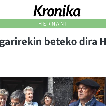
HERNANI
garirekin beteko dira 
n