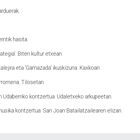
arduerak.
ritik hasita.
tegia'. Biteri kultur etxean.
alejira eta 'Gamazada' ikuskizuna. Kaxkoan
romeria. Tilosetan.
 Udaberriko kontzertua. Udaletxeko arkupeetan.
usika kontzertua. San Joan Batailatzailearen elizan.