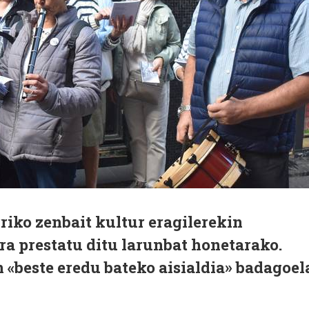
iko zenbait kultur eragilerekin
era prestatu ditu larunbat honetarako.
 «beste eredu bateko aisialdia» badagoel