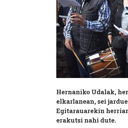
Hernaniko Udalak, herr
elkarlanean, sei jardu
Egitarauarekin herrian
erakutsi nahi dute.