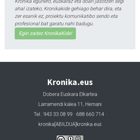
Kronika egunero, euskaraz eta doan jasotzen segi
ahal izateko, Kronikakide gehiago behar dira, eta
zer esanik ez, proiektu komunikatibo sendo eta
profesional bat garatu nahi badugu.
Egin zaitez KronikaKide!
Kronika.eus
Dobera Euskara Elkartea
Larramendi kalea 11, Hernani
Tel.: 943 33 08 99 · 688 660 714 ·
kronika[ABILDUA]kronika.eus