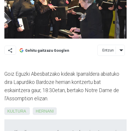
Entzun
Gehitu gaitzazu Googlen
Goiz Eguzki Abesbatzako kideak Iparraldera abiatuko
dira Lapurdiko Bardoze herrian kontzertu bat
eskaintzera gaur, 18:30etan, bertako Notre Dame de
l'Assomption elizan.
KULTURA
HERNANI