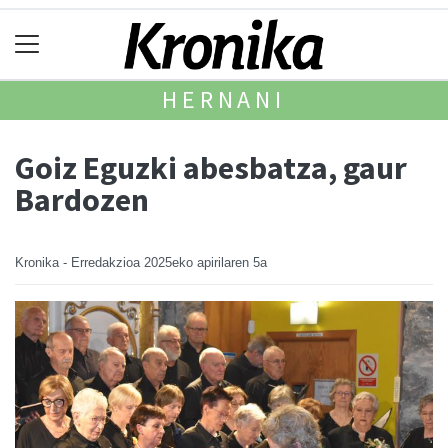
HERNANI
Goiz Eguzki abesbatza, gaur
Bardozen
Kronika - Erredakzioa
2025eko apirilaren 5a