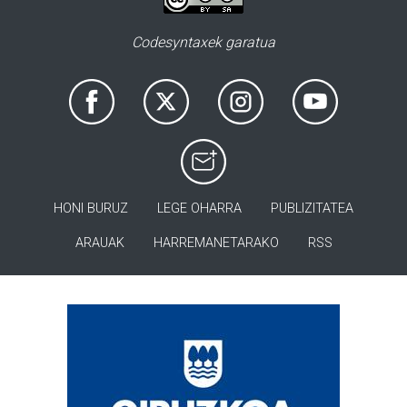
Codesyntaxek garatua
HONI BURUZ
LEGE OHARRA
PUBLIZITATEA
ARAUAK
HARREMANETARAKO
RSS