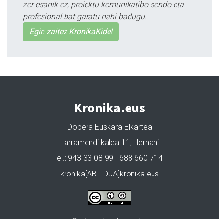
zer esanik ez, proiektu komunikatibo sendo eta
profesional bat garatu nahi badugu.
Egin zaitez KronikaKide!
Kronika.eus
Dobera Euskara Elkartea
Larramendi kalea 11, Hernani
Tel.: 943 33 08 99 · 688 660 714 ·
kronika[ABILDUA]kronika.eus