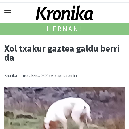
HERNANI
Xol txakur gaztea galdu berri
da
Kronika - Erredakzioa
2025eko apirilaren 5a