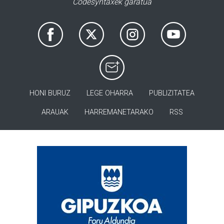
Codesyntaxek garatua
HONI BURUZ
LEGE OHARRA
PUBLIZITATEA
ARAUAK
HARREMANETARAKO
RSS