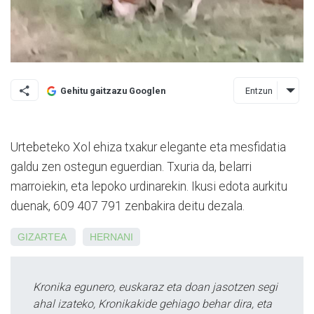
Entzun
Gehitu gaitzazu Googlen
Urtebeteko Xol ehiza txakur elegante eta mesfidatia
galdu zen ostegun eguerdian. Txuria da, belarri
marroiekin, eta lepoko urdinarekin. Ikusi edota aurkitu
duenak, 609 407 791 zenbakira deitu dezala.
GIZARTEA
HERNANI
Kronika egunero, euskaraz eta doan jasotzen segi
ahal izateko, Kronikakide gehiago behar dira, eta