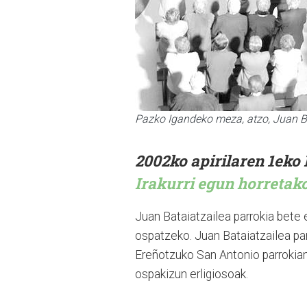
Pazko Igandeko meza, atzo, Juan Ba
2002ko apirilaren 1eko 
Irakurri egun horretak
Juan Bataiatzailea parrokia bete 
ospatzeko. Juan Bataiatzailea par
Ereñotzuko San Antonio parrokia
ospakizun erligiosoak.