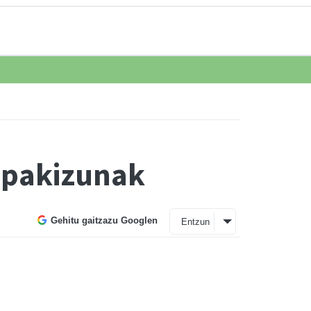
ospakizunak
Gehitu gaitzazu Googlen
Entzun