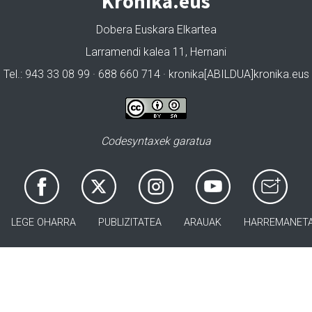
Kronika.eus
Dobera Euskara Elkartea
Larramendi kalea 11, Hernani
Tel.: 943 33 08 99 · 688 660 714 · kronika[ABILDUA]kronika.eus
Codesyntaxek garatua
LEGE OHARRA
PUBLIZITATEA
ARAUAK
HARREMANET