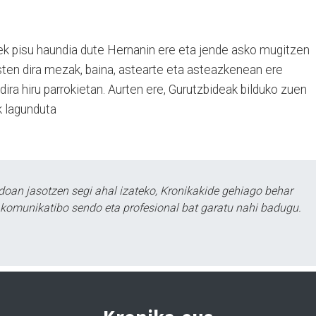
ek pisu haundia dute Hernanin ere eta jende asko mugitzen
ten dira mezak, baina, astearte eta asteazkenean ere
ira hiru parrokietan. Aurten ere, Gurutzbideak bilduko zuen
k lagunduta
doan jasotzen segi ahal izateko, Kronikakide gehiago behar
tu komunikatibo sendo eta profesional bat garatu nahi badugu.