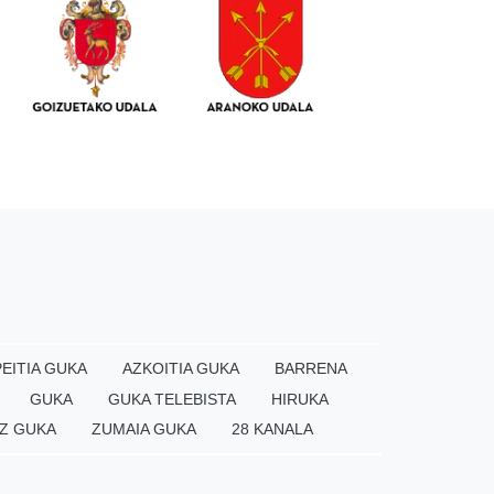
EITIA GUKA
AZKOITIA GUKA
BARRENA
GUKA
GUKA TELEBISTA
HIRUKA
Z GUKA
ZUMAIA GUKA
28 KANALA