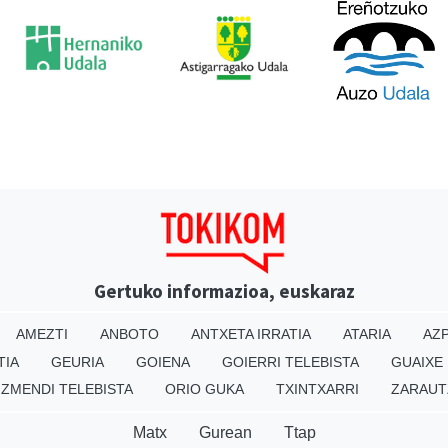
Gertuko informazioa, euskaraz
AMEZTI
ANBOTO
ANTXETA IRRATIA
ATARIA
AZP
TIA
GEURIA
GOIENA
GOIERRI TELEBISTA
GUAIXE
IZMENDI TELEBISTA
ORIO GUKA
TXINTXARRI
ZARAUT
Matx
Gurean
Ttap