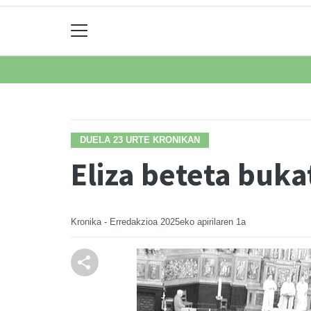
DUELA 23 URTE KRONIKAN
Eliza beteta buk
Kronika - Erredakzioa
2025eko apirilaren 1a