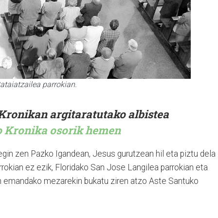
taiatzailea parrokian.
Kronikan argitaratutako albistea
o Kronika osorik hemen
egin zen Pazko Igandean, Jesus gurutzean hil eta piztu dela
rokian ez ezik, Floridako San Jose Langilea parrokian eta
n emandako mezarekin bukatu ziren atzo Aste Santuko