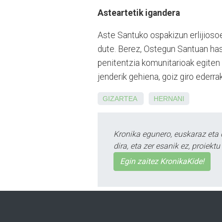
Asteartetik igandera
Aste Santuko ospakizun erlijioso
dute. Berez, Ostegun Santuan has
penitentzia komunitarioak egiten d
jenderik gehiena, goiz giro ederra
GIZARTEA
HERNANI
Kronika egunero, euskaraz eta 
dira, eta zer esanik ez, proiek
Egin zaitez KronikaKide!