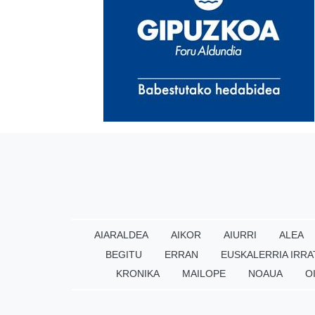
AIARALDEA
AIKOR
AIURRI
ALEA
BEGITU
ERRAN
EUSKALERRIA IRRA
KRONIKA
MAILOPE
NOAUA
O