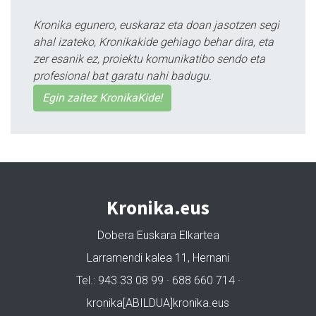
Kronika egunero, euskaraz eta doan jasotzen segi
ahal izateko, Kronikakide gehiago behar dira, eta
zer esanik ez, proiektu komunikatibo sendo eta
profesional bat garatu nahi badugu.
Egin zaitez KronikaKide!
Kronika.eus
Dobera Euskara Elkartea
Larramendi kalea 11, Hernani
Tel.: 943 33 08 99 · 688 660 714 ·
kronika[ABILDUA]kronika.eus