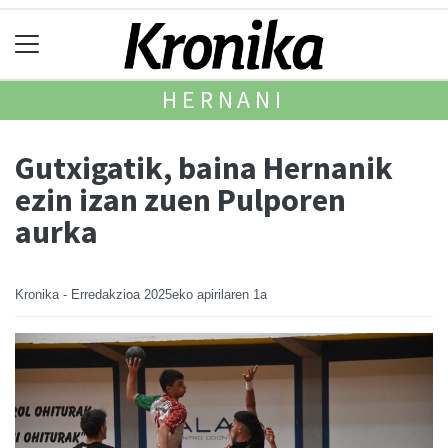
HERNANI
Gutxigatik, baina Hernanik
ezin izan zuen Pulporen
aurka
Kronika - Erredakzioa
2025eko apirilaren 1a