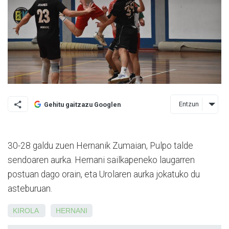
Entzun
Gehitu gaitzazu Googlen
30-28 galdu zuen Hernanik Zumaian, Pulpo talde
sendoaren aurka. Hernani sailkapeneko laugarren
postuan dago orain, eta Urolaren aurka jokatuko du
asteburuan.
KIROLA
HERNANI