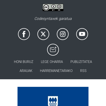
Codesyntaxek garatua
HONI BURUZ
LEGE OHARRA
PUBLIZITATEA
ARAUAK
HARREMANETARAKO
RSS