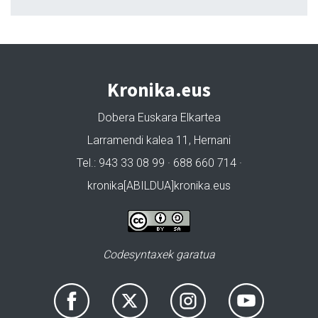
Kronika.eus
Dobera Euskara Elkartea
Larramendi kalea 11, Hernani
Tel.: 943 33 08 99 · 688 660 714 ·
kronika[ABILDUA]kronika.eus
Codesyntaxek garatua