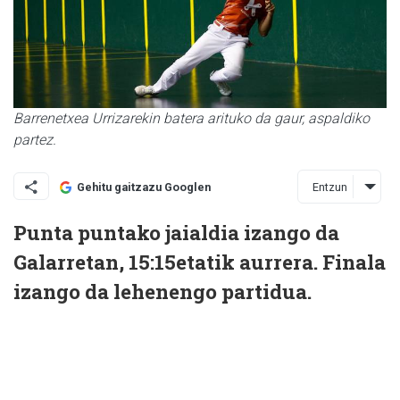
Barrenetxea Urrizarekin batera arituko da gaur, aspaldiko
partez.
Entzun
Gehitu gaitzazu Googlen
Punta puntako jaialdia izango da
Galarretan, 15:15etatik aurrera. Finala
izango da lehenengo partidua.