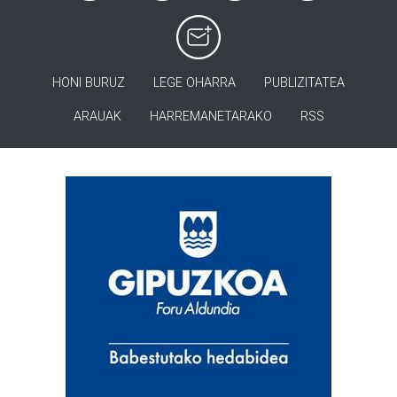
HONI BURUZ
LEGE OHARRA
PUBLIZITATEA
ARAUAK
HARREMANETARAKO
RSS