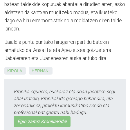
batean taldekide kopuruak abantaila dirudien arren, asko
aldatzen da kantxan mugitzeko modua, eta ikusteko
dago ea hiru erremontistak nola moldatzen diren talde
lanean.
Jaialdia punta puntako hirugarren partidu batekin
amaituko da. Ansa II.a eta Apezetxea goizuetarra
Jabaleraren eta Juanenearen aurka arituko dira.
KIROLA
HERNANI
Kronika egunero, euskaraz eta doan jasotzen segi
ahal izateko, Kronikakide gehiago behar dira, eta
zer esanik ez, proiektu komunikatibo sendo eta
profesional bat garatu nahi badugu.
Egin zaitez KronikaKide!