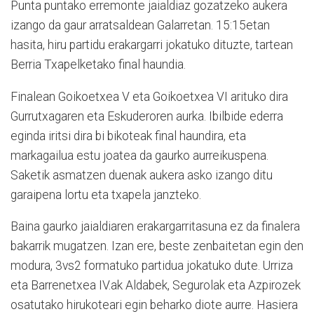
Punta puntako erremonte jaialdiaz gozatzeko aukera
izango da gaur arratsaldean Galarretan. 15:15etan
hasita, hiru partidu erakargarri jokatuko dituzte, tartean
Berria Txapelketako final haundia.
Finalean Goikoetxea V eta Goikoetxea VI arituko dira
Gurrutxagaren eta Eskuderoren aurka. Ibilbide ederra
eginda iritsi dira bi bikoteak final haundira, eta
markagailua estu joatea da gaurko aurreikuspena.
Saketik asmatzen duenak aukera asko izango ditu
garaipena lortu eta txapela janzteko.
Baina gaurko jaialdiaren erakargarritasuna ez da finalera
bakarrik mugatzen. Izan ere, beste zenbaitetan egin den
modura, 3vs2 formatuko partidua jokatuko dute. Urriza
eta Barrenetxea IV.ak Aldabek, Segurolak eta Azpirozek
osatutako hirukoteari egin beharko diote aurre. Hasiera