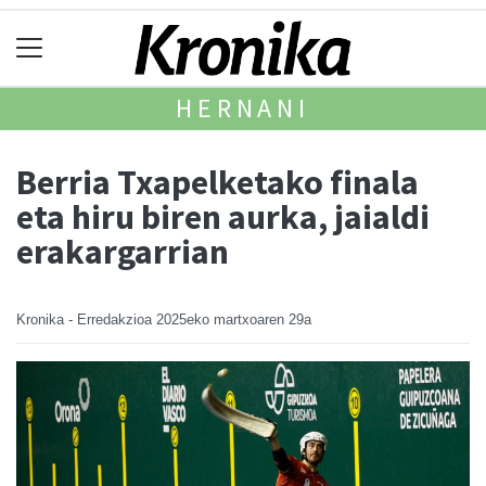
HERNANI
Berria Txapelketako finala
eta hiru biren aurka, jaialdi
erakargarrian
Kronika - Erredakzioa
2025eko martxoaren 29a