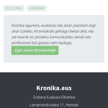
KULTURA
HERNANI
Kronika egunero, euskaraz eta doan jasotzen segi
ahal izateko, Kronikakide gehiago behar dira, eta
zer esanik ez, proiektu komunikatibo sendo eta
profesional bat garatu nahi badugu.
Egin zaitez KronikaKide!
Kronika.eus
Dobera Euskara Elkartea
Larramendi kalea 11, Hernani