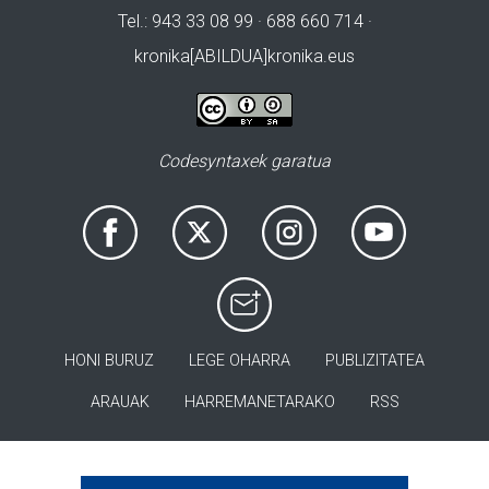
Tel.: 943 33 08 99 · 688 660 714 ·
kronika[ABILDUA]kronika.eus
Codesyntaxek garatua
HONI BURUZ
LEGE OHARRA
PUBLIZITATEA
ARAUAK
HARREMANETARAKO
RSS