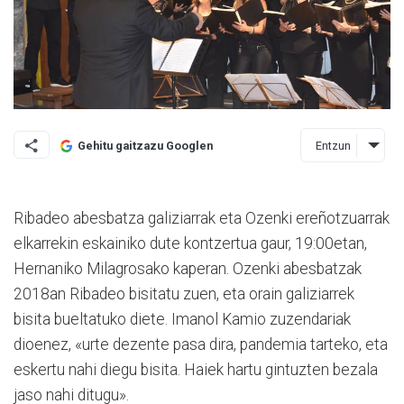
Entzun
Gehitu gaitzazu Googlen
Ribadeo abesbatza galiziarrak eta Ozenki ereñotzuarrak
elkarrekin eskainiko dute kontzertua gaur, 19:00etan,
Hernaniko Milagrosako kaperan. Ozenki abesbatzak
2018an Ribadeo bisitatu zuen, eta orain galiziarrek
bisita bueltatuko diete. Imanol Kamio zuzendariak
dioenez, «urte dezente pasa dira, pandemia tarteko, eta
eskertu nahi diegu bisita. Haiek hartu gintuzten bezala
jaso nahi ditugu».