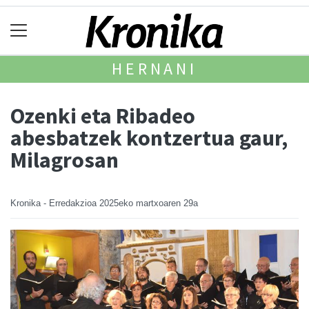
HERNANI
Ozenki eta Ribadeo
abesbatzek kontzertua gaur,
Milagrosan
Kronika - Erredakzioa
2025eko martxoaren 29a