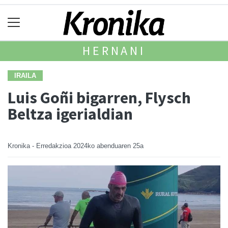
HERNANI
IRAILA
Luis Goñi bigarren, Flysch
Beltza igerialdian
Kronika - Erredakzioa
2024ko abenduaren 25a