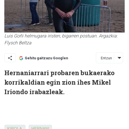
Luis Goñi helmugara iristen, bigarren postuan. Argazkia:
Flysch Beltza
Entzun
Gehitu gaitzazu Googlen
Hernaniarrari probaren bukaerako
korrikaldian egin zion ihes Mikel
Iriondo irabazleak.
KIROLA
HERNANI