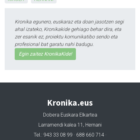
Kronika egunero, euskaraz eta doan jasotzen segi
ahal izateko, Kronikakide gehiago behar dira, eta
zer esanik ez, proiektu komunikatibo sendo eta
profesional bat garatu nahi badugu.
Egin zaitez KronikaKide!
Kronika.eus
Dobera Euskara Elkartea
Larramendi kalea 11, Hernani
Tel.: 943 33 08 99 · 688 660 714 ·