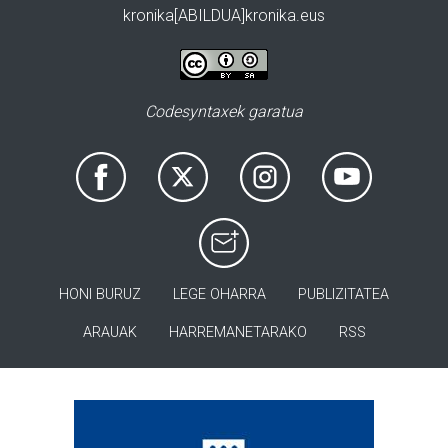
kronika[ABILDUA]kronika.eus
Codesyntaxek garatua
HONI BURUZ
LEGE OHARRA
PUBLIZITATEA
ARAUAK
HARREMANETARAKO
RSS