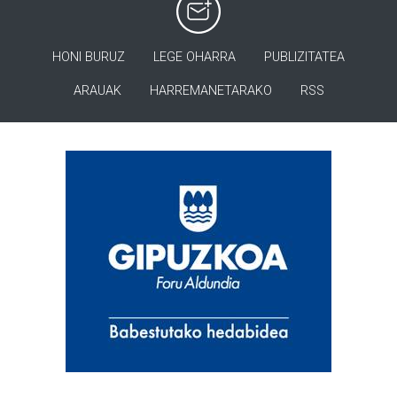
HONI BURUZ
LEGE OHARRA
PUBLIZITATEA
ARAUAK
HARREMANETARAKO
RSS