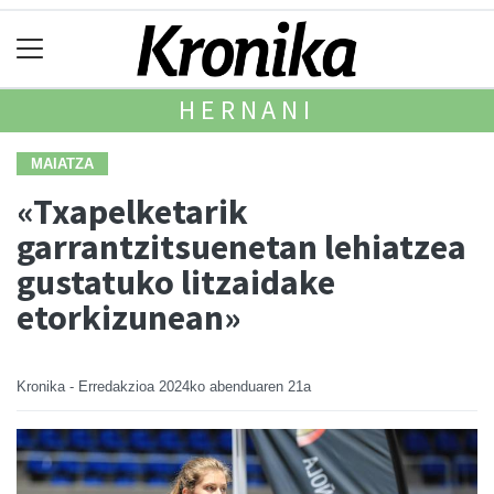
HERNANI
MAIATZA
«Txapelketarik
garrantzitsuenetan lehiatzea
gustatuko litzaidake
etorkizunean»
Kronika - Erredakzioa
2024ko abenduaren 21a