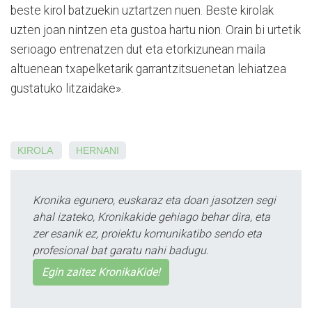
beste kirol batzuekin uztartzen nuen. Beste kirolak
uzten joan nintzen eta gustoa hartu nion. Orain bi urtetik
serioago entrenatzen dut eta etorkizunean maila
altuenean txapelketarik garrantzitsuenetan lehiatzea
gustatuko litzaidake».
KIROLA
HERNANI
Kronika egunero, euskaraz eta doan jasotzen segi
ahal izateko, Kronikakide gehiago behar dira, eta
zer esanik ez, proiektu komunikatibo sendo eta
profesional bat garatu nahi badugu.
Egin zaitez KronikaKide!