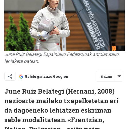
June Ruiz Belategi Espainiako Federazioak antolatutako
lehiaketa batean.
Entzun
Gehitu gaitzazu Googlen
June Ruiz Belategi (Hernani, 2008)
nazioarte mailako txapelketetan ari
da dagoeneko lehiatzen eskriman
sable modalitatean. «Frantzian,