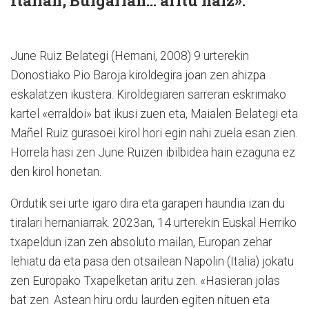
Italian, Bulgarian... aritu naiz».
June Ruiz Belategi (Hernani, 2008) 9 urterekin
Donostiako Pio Baroja kiroldegira joan zen ahizpa
eskalatzen ikustera. Kiroldegiaren sarreran eskrimako
kartel «erraldoi» bat ikusi zuen eta, Maialen Belategi eta
Mañel Ruiz gurasoei kirol hori egin nahi zuela esan zien.
Horrela hasi zen June Ruizen ibilbidea hain ezaguna ez
den kirol honetan.
Ordutik sei urte igaro dira eta garapen haundia izan du
tiralari hernaniarrak. 2023an, 14 urterekin Euskal Herriko
txapeldun izan zen absoluto mailan, Europan zehar
lehiatu da eta pasa den otsailean Napolin (Italia) jokatu
zen Europako Txapelketan aritu zen. «Hasieran jolas
bat zen. Astean hiru ordu laurden egiten nituen eta