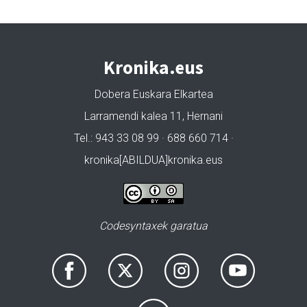
Kronika.eus
Dobera Euskara Elkartea
Larramendi kalea 11, Hernani
Tel.: 943 33 08 99 · 688 660 714 ·
kronika[ABILDUA]kronika.eus
Codesyntaxek garatua