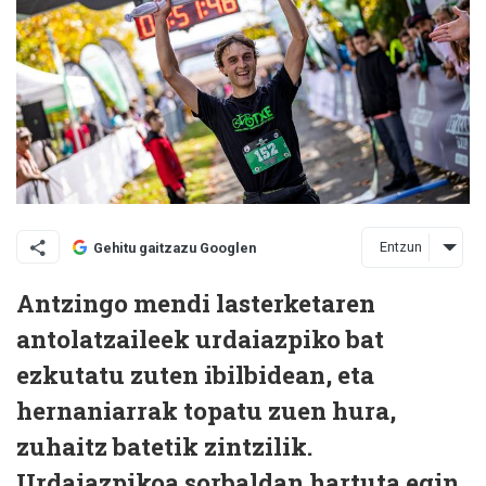
Entzun
Gehitu gaitzazu Googlen
Antzingo mendi lasterketaren
antolatzaileek urdaiazpiko bat
ezkutatu zuten ibilbidean, eta
hernaniarrak topatu zuen hura,
zuhaitz batetik zintzilik.
Urdaiazpikoa sorbaldan hartuta egin