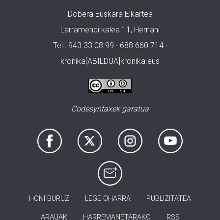
Dobera Euskara Elkartea
Larramendi kalea 11, Hernani
Tel.: 943 33 08 99 · 688 660 714 ·
kronika[ABILDUA]kronika.eus
Codesyntaxek garatua
HONI BURUZ
LEGE OHARRA
PUBLIZITATEA
ARAUAK
HARREMANETARAKO
RSS