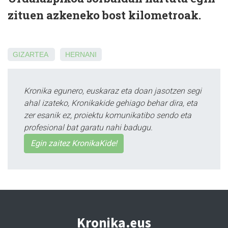
zituen azkeneko bost kilometroak.
GIZARTEA
HERNANI
Kronika egunero, euskaraz eta doan jasotzen segi
ahal izateko, Kronikakide gehiago behar dira, eta
zer esanik ez, proiektu komunikatibo sendo eta
profesional bat garatu nahi badugu.
Egin zaitez KronikaKide!
Kronika.eus