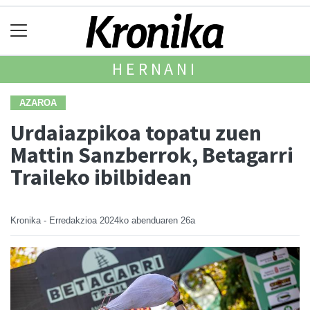
HERNANI
AZAROA
Urdaiazpikoa topatu zuen
Mattin Sanzberrok, Betagarri
Traileko ibilbidean
Kronika - Erredakzioa
2024ko abenduaren 26a