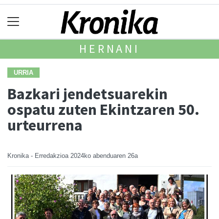
HERNANI
URRIA
Bazkari jendetsuarekin
ospatu zuten Ekintzaren 50.
urteurrena
Kronika - Erredakzioa
2024ko abenduaren 26a