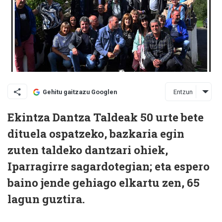
Entzun
Gehitu gaitzazu Googlen
Ekintza Dantza Taldeak 50 urte bete
dituela ospatzeko, bazkaria egin
zuten taldeko dantzari ohiek,
Iparragirre sagardotegian; eta espero
baino jende gehiago elkartu zen, 65
lagun guztira.