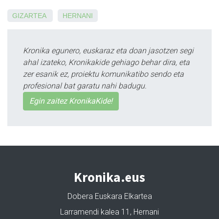
GIZARTEA
HERNANI
Kronika egunero, euskaraz eta doan jasotzen segi
ahal izateko, Kronikakide gehiago behar dira, eta
zer esanik ez, proiektu komunikatibo sendo eta
profesional bat garatu nahi badugu.
Egin zaitez KronikaKide!
Kronika.eus
Dobera Euskara Elkartea
Larramendi kalea 11, Hernani