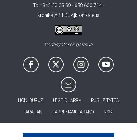
Tel.: 943 33 08 99 · 688 660 714 ·
kronika[ABILDUA]kronika.eus
Codesyntaxek garatua
HONI BURUZ
LEGE OHARRA
PUBLIZITATEA
ARAUAK
HARREMANETARAKO
RSS