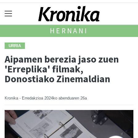
HERNANI
URRIA
Aipamen berezia jaso zuen
'Erreplika' filmak,
Donostiako Zinemaldian
Kronika - Erredakzioa
2024ko abenduaren 26a