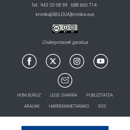
Tel.: 943 33 08 99 · 688 660 714 ·
kronika[ABILDUA]kronika.eus
Codesyntaxek garatua
HONI BURUZ
LEGE OHARRA
PUBLIZITATEA
ARAUAK
HARREMANETARAKO
RSS