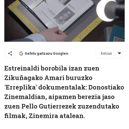
Entzun
Gehitu gaitzazu Googlen
Estreinaldi borobila izan zuen
Zikuñagako Amari buruzko
'Erreplika' dokumentalak: Donostiako
Zinemaldian, aipamen berezia jaso
zuen Pello Gutierrezek zuzendutako
filmak, Zinemira atalean.