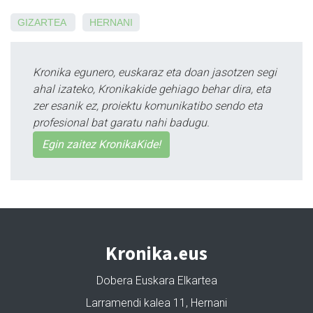
GIZARTEA
HERNANI
Kronika egunero, euskaraz eta doan jasotzen segi
ahal izateko, Kronikakide gehiago behar dira, eta
zer esanik ez, proiektu komunikatibo sendo eta
profesional bat garatu nahi badugu.
Egin zaitez KronikaKide!
Kronika.eus
Dobera Euskara Elkartea
Larramendi kalea 11, Hernani