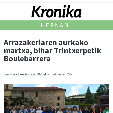
HERNANI
Arrazakeriaren aurkako
martxa, bihar Trintxerpetik
Boulebarrera
Kronika - Erredakzioa
2025eko martxoaren 22a