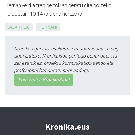
Hernani-erdia tren geltokian geratu dira goizeko
10:00etan, 10:14ko trena hartzeko.
GIZARTEA
HERNANI
Kronika egunero, euskaraz eta doan jasotzen segi
ahal izateko, Kronikakide gehiago behar dira, eta
zer esanik ez, proiektu komunikatibo sendo eta
profesional bat garatu nahi badugu.
Egin zaitez KronikaKide!
Kronika.eus