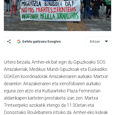
Entzun
Gehitu gaitzazu Googlen
Urtero bezala, Amher-ek bat egin du Gipuzkoako SOS
Arrazakeriak, Medikus Mundi Gipuzkoak eta Euskadiko
GGKEen koordinadorak Arrazakeriaren aurkako Martxa!
deiarekin. Arrazakeriaren eta xenofobiaren aurkako
eguna zen atzo eta Kulturarteko Plaza Feministan
aldarrikapen kartelen prestaketa izan zen. Martxa
Trintxerpeko azokatik irtengo da 11:30etan eta
Donostiako Boulebarrera iritsiko da. Amher-eko kideak