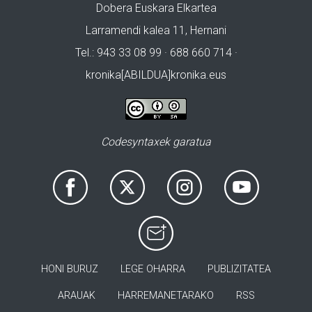
Dobera Euskara Elkartea
Larramendi kalea 11, Hernani
Tel.: 943 33 08 99 · 688 660 714 ·
kronika[ABILDUA]kronika.eus
Codesyntaxek garatua
HONI BURUZ
LEGE OHARRA
PUBLIZITATEA
ARAUAK
HARREMANETARAKO
RSS