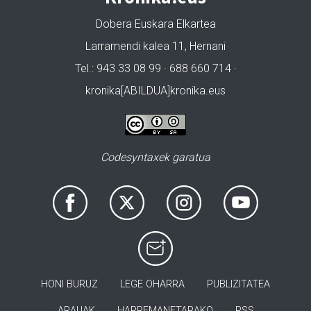
Dobera Euskara Elkartea
Larramendi kalea 11, Hernani
Tel.: 943 33 08 99 · 688 660 714 ·
kronika[ABILDUA]kronika.eus
Codesyntaxek garatua
HONI BURUZ
LEGE OHARRA
PUBLIZITATEA
ARAUAK
HARREMANETARAKO
RSS