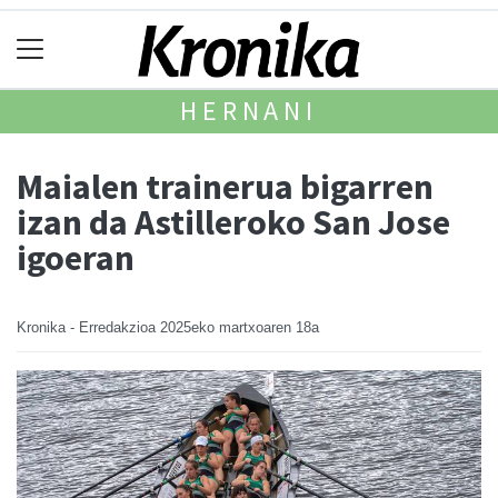
HERNANI
Maialen trainerua bigarren
izan da Astilleroko San Jose
igoeran
Kronika - Erredakzioa
2025eko martxoaren 18a