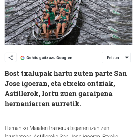
Entzun
Gehitu gaitzazu Googlen
Bost txalupak hartu zuten parte San
Jose igoeran, eta etxeko ontziak,
Astillerok, lortu zuen garaipena
hernaniarren aurretik.
Hernaniko Maialen trainerua bigarren izan zen
larunbatean, Astilleroko San Jose igoeran. Etxeko