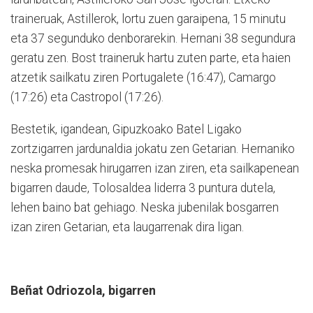
traineruak, Astillerok, lortu zuen garaipena, 15 minutu
eta 37 segunduko denborarekin. Hernani 38 segundura
geratu zen. Bost traineruk hartu zuten parte, eta haien
atzetik sailkatu ziren Portugalete (16:47), Camargo
(17:26) eta Castropol (17:26).
Bestetik, igandean, Gipuzkoa­ko Batel Ligako
zortzigarren jardunaldia jokatu zen Getarian. Hernaniko
neska promesak hirugarren izan ziren, eta sailkapenean
bigarren daude, Tolosaldea liderra 3 puntura dutela,
lehen baino bat gehiago. Neska jubenilak bosgarren
izan ziren Getarian, eta laugarrenak dira ligan.
Beñat Odriozola, bigarren