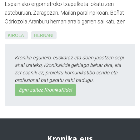
Espainiako ergometroko txapelketa jokatu zen
asteburuan, Zaragozan. Mailan paralinpikoan, Beñat
Odriozola Aranburu hernaniarra bigarren sailkatu zen.
KIROLA
HERNANI
Kronika egunero, euskaraz eta doan jasotzen segi
ahal izateko, Kronikakide gehiago behar dira, eta
zer esanik ez, proiektu komunikatibo sendo eta
profesional bat garatu nahi badugu.
Egin zaitez KronikaKide!
Kronika.eus