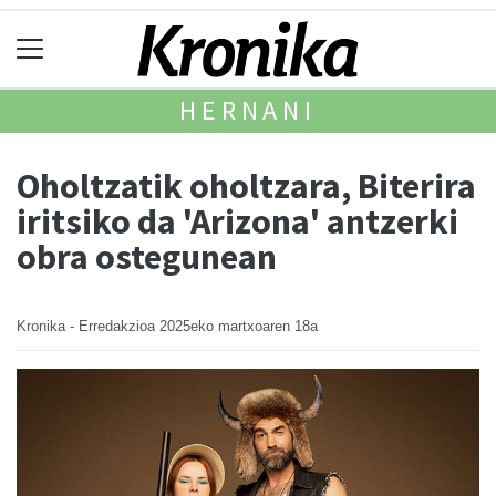
HERNANI
Oholtzatik oholtzara, Biterira
iritsiko da 'Arizona' antzerki
obra ostegunean
Kronika - Erredakzioa
2025eko martxoaren 18a