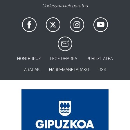
Codesyntaxek garatua
HONI BURUZ
LEGE OHARRA
PUBLIZITATEA
ARAUAK
HARREMANETARAKO
RSS