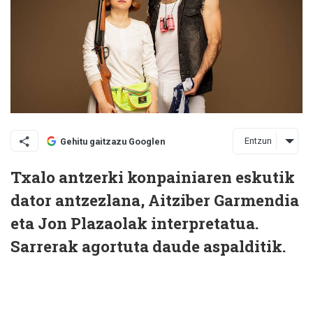
Entzun
Gehitu gaitzazu Googlen
Txalo antzerki konpainiaren eskutik
dator antzezlana, Aitziber Garmendia
eta Jon Plazaolak interpretatua.
Sarrerak agortuta daude aspalditik.