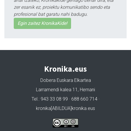
ahal izateko, Kronikakide gehiago behar dira, eta
zer esanik ez, proiektu komunikatibo sendo eta
profesional bat garatu nahi badugu.
Egin zaitez KronikaKide!
Kronika.eus
Dobera Euskara Elkartea
Larramendi kalea 11, Hernani
Tel.: 943 33 08 99 · 688 660 714 ·
kronika[ABILDUA]kronika.eus