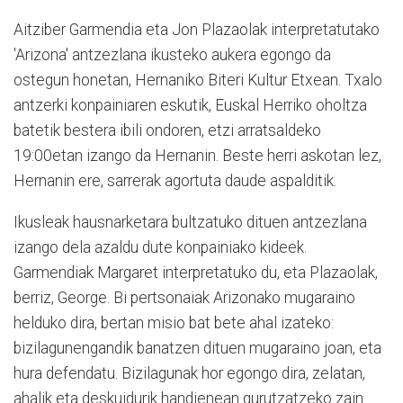
Aitziber Garmendia eta Jon Plazaolak interpretatutako
'Arizona' antzezlana ikusteko aukera egongo da
ostegun honetan, Hernaniko Biteri Kultur Etxean. Txalo
antzerki konpainiaren eskutik, Euskal Herriko oholtza
batetik bestera ibili ondoren, etzi arratsaldeko
19:00etan izango da Hernanin. Beste herri askotan lez,
Hernanin ere, sarrerak agortuta daude aspalditik.
Ikusleak hausnarketara bultzatuko dituen antzezlana
izango dela azaldu dute konpainiako kideek.
Garmendiak Margaret interpretatuko du, eta Plazaolak,
berriz, George. Bi pertsonaiak Arizonako mugaraino
helduko dira, bertan misio bat bete ahal izateko:
bizilagunengandik banatzen dituen mugaraino joan, eta
hura defendatu. Bizilagunak hor egongo dira, zelatan,
ahalik eta deskuidurik handienean gurutzatzeko zain.