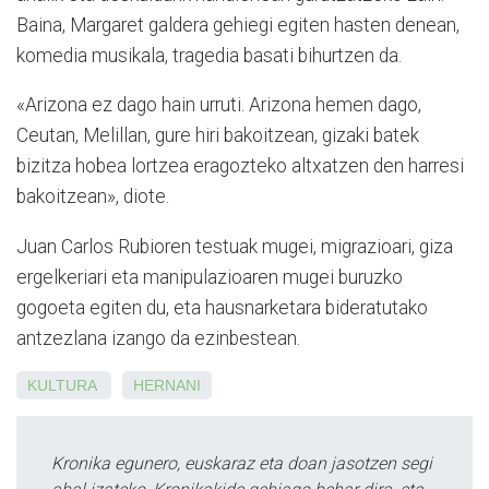
Baina, Margaret galdera gehiegi egiten hasten denean,
komedia musikala, tragedia basati bihurtzen da.
«Arizona ez dago hain urruti. Arizona hemen dago,
Ceutan, Melillan, gure hiri bakoitzean, gizaki batek
bizitza hobea lortzea eragozteko altxatzen den harresi
bakoitzean», diote.
Juan Carlos Rubioren testuak mugei, migrazioari, giza
ergelkeriari eta manipulazioaren mugei buruzko
gogoeta egiten du, eta hausnarketara bideratutako
antzezlana izango da ezinbestean.
KULTURA
HERNANI
Kronika egunero, euskaraz eta doan jasotzen segi