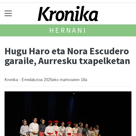
HERNANI
Hugu Haro eta Nora Escudero
garaile, Aurresku txapelketan
Kronika - Erredakzioa
2025eko martxoaren 18a