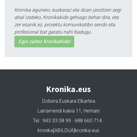
Kronika egunero, euskaraz eta doan jasotzen segi
ahal izateko, Kronikakide gehiago behar dira, eta
zer esanik ez, proiektu komunikatibo sendo eta
profesional bat garatu nahi badugu.
Egin zaitez KronikaKide!
Kronika.eus
Dobera Euskara Elkartea
Larramendi kalea 11, Hernani
Tel.: 943 33 08 99 · 688 660 714 ·
kronika[ABILDUA]kronika.eus