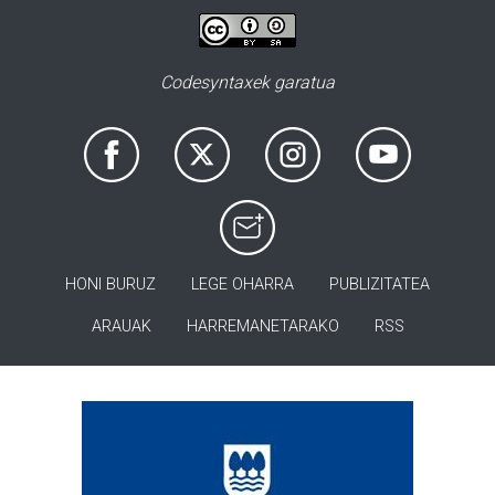
Codesyntaxek garatua
HONI BURUZ
LEGE OHARRA
PUBLIZITATEA
ARAUAK
HARREMANETARAKO
RSS