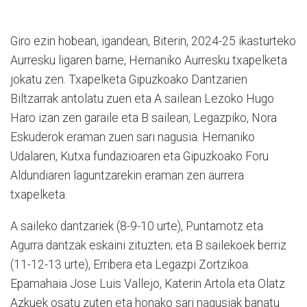
Giro ezin hobean, igandean, Biterin, 2024-25 ikasturteko
Aurresku ligaren barne, Hernaniko Aurresku txapelketa
jokatu zen. Txapelketa Gipuzkoako Dantzarien
Biltzarrak antolatu zuen eta A sailean Lezoko Hugo
Haro izan zen garaile eta B sailean, Legazpiko, Nora
Eskuderok eraman zuen sari nagusia. Hernaniko
Udalaren, Kutxa fundazioaren eta Gipuzkoako Foru
Aldundiaren laguntzarekin eraman zen aurrera
txapelketa.
A saileko dantzariek (8-9-10 urte), Puntamotz eta
Agurra dantzak eskaini zituzten; eta B sailekoek berriz
(11-12-13 urte), Erribera eta Legazpi Zortzikoa.
Epamahaia Jose Luis Vallejo, Katerin Artola eta Olatz
Azkuek osatu zuten eta honako sari nagusiak banatu