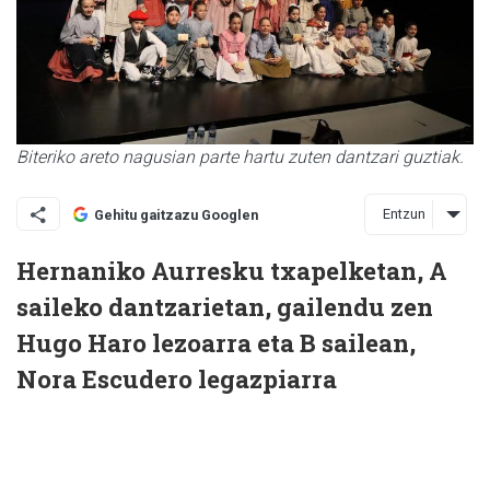
Biteriko areto nagusian parte hartu zuten dantzari guztiak.
Entzun
Gehitu gaitzazu Googlen
Hernaniko Aurresku txapelketan, A
saileko dantzarietan, gailendu zen
Hugo Haro lezoarra eta B sailean,
Nora Escudero legazpiarra