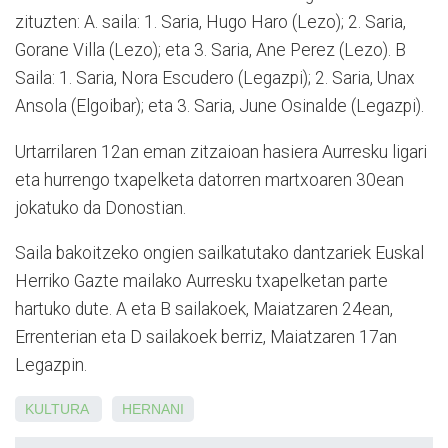
zituzten: A. saila: 1. Saria, Hugo Haro (Lezo); 2. Saria,
Gorane Villa (Lezo); eta 3. Saria, Ane Perez (Lezo). B
Saila: 1. Saria, Nora Escudero (Legazpi); 2. Saria, Unax
Ansola (Elgoibar); eta 3. Saria, June Osinalde (Legazpi).
Urtarrilaren 12an eman zitzaioan hasiera Aurresku ligari
eta hurrengo txapelketa datorren martxoaren 30ean
jokatuko da Donostian.
Saila bakoitzeko ongien sailkatutako dantzariek Euskal
Herriko Gazte mailako Aurresku txapelketan parte
hartuko dute. A eta B sailakoek, Maiatzaren 24ean,
Errenterian eta D sailakoek berriz, Maiatzaren 17an
Legazpin.
KULTURA
HERNANI