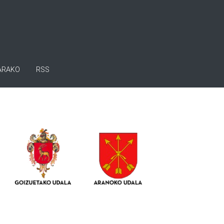
ARAKO
RSS