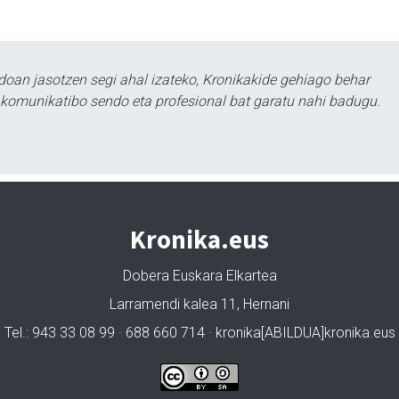
doan jasotzen segi ahal izateko, Kronikakide gehiago behar
tu komunikatibo sendo eta profesional bat garatu nahi badugu.
Kronika.eus
Dobera Euskara Elkartea
Larramendi kalea 11, Hernani
Tel.: 943 33 08 99 · 688 660 714 · kronika[ABILDUA]kronika.eus