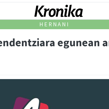
HERNANI
endentziara egunean a