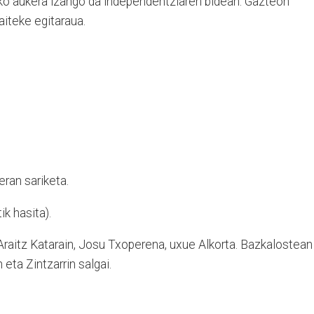
ko aukera izango da independentziaren bidean. Gazteon
aiteke egitaraua.
eran sariketa.
ik hasita).
Araitz Katarain, Josu Txoperena, uxue Alkorta. Bazkalostean
 eta Zintzarrin salgai.