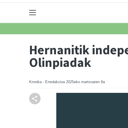
Hernanitik indep
Olinpiadak
Kronika - Erredakzioa
2025eko martxoaren 8a