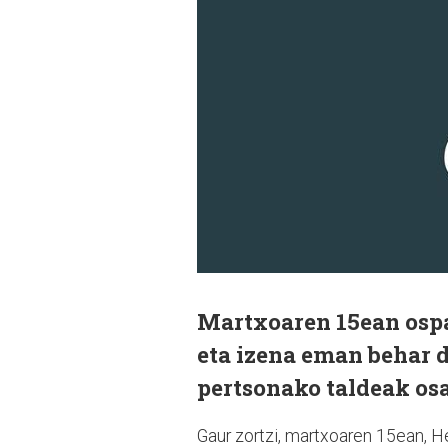
Martxoaren 15ean ospat
eta izena eman behar d
pertsonako taldeak osa
Gaur zortzi, martxoaren 15ean, H