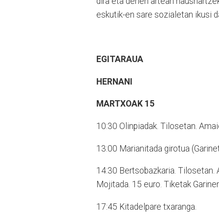
dira eta denen artean hausnartze
eskutik-en sare sozialetan ikusi d
EGITARAUA
HERNANI
MARTXOAK 15
10:30
Olinpiadak. Tilosetan. Amai
13:00
Marianitada girotua (Garinet
14:30
Bertsobazkaria. Tilosetan. 
Mojitada. 15 euro. Tiketak Garinen
17:45
Kitadelpare txaranga.