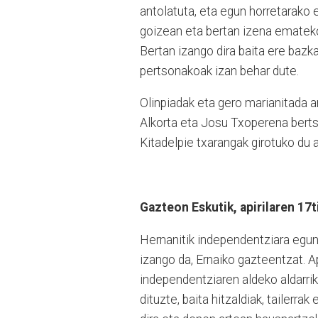
antolatuta, eta egun horretarako e
goizean eta bertan izena emateko
Bertan izango dira baita ere bazka
pertsonakoak izan behar dute.
Olinpiadak eta gero marianitada a
Alkorta eta Josu Txoperena berts
Kitadelpie txarangak girotuko du a
Gazteon Eskutik, apirilaren 17t
Hernanitik independentziara egun
izango da, Ernaiko gazteentzat. Api
independentziaren aldeko aldarri
dituzte, baita hitzaldiak, tailerra