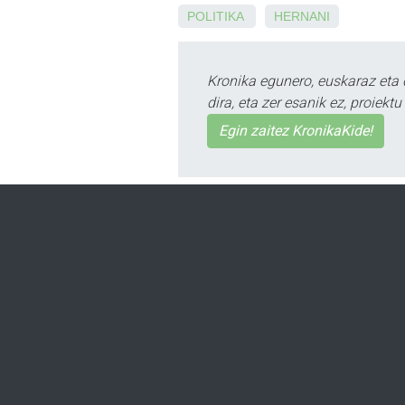
POLITIKA
HERNANI
Kronika egunero, euskaraz eta 
dira, eta zer esanik ez, proiek
Egin zaitez KronikaKide!