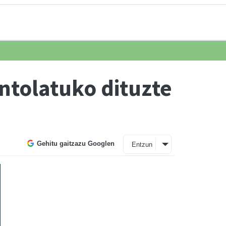
ntolatuko dituzte
Gehitu gaitzazu Googlen
Entzun