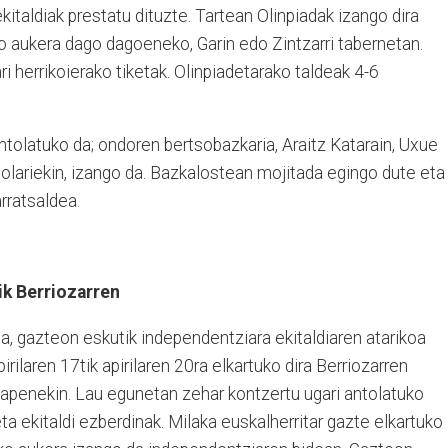
kitaldiak prestatu dituzte. Tartean Olinpiadak izango dira
 aukera dago dagoeneko, Garin edo Zintzarri tabernetan.
ri herrikoierako tiketak. Olinpiadetarako taldeak 4-6
ntolatuko da; ondoren bertsobazkaria, Araitz Katarain, Uxue
olariekin, izango da. Bazkalostean mojitada egingo dute eta
rratsaldea.
ik Berriozarren
a, gazteon eskutik independentziara ekitaldiaren atarikoa
rilaren 17tik apirilaren 20ra elkartuko dira Berriozarren
kapenekin. Lau egunetan zehar kontzertu ugari antolatuko
k eta ekitaldi ezberdinak. Milaka euskalherritar gazte elkartuko