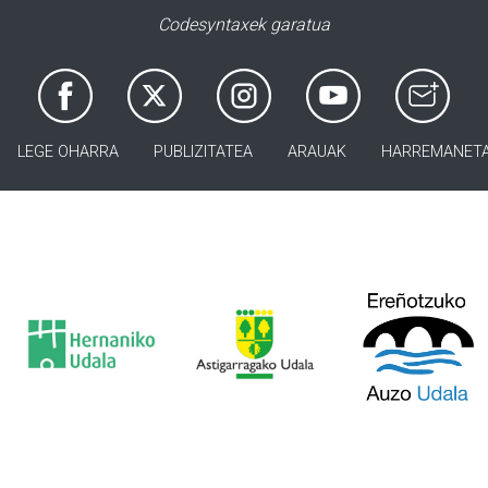
Codesyntaxek garatua
LEGE OHARRA
PUBLIZITATEA
ARAUAK
HARREMANET