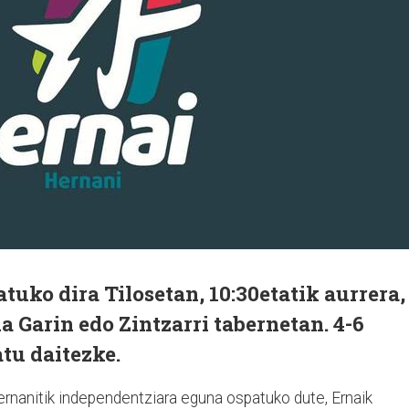
uko dira Tilosetan, 10:30etatik aurrera,
a Garin edo Zintzarri tabernetan. 4-6
tu daitezke.
ernanitik independentziara eguna ospatuko dute, Ernaik