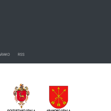
ARAKO
RSS