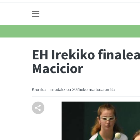
EH Irekiko finale
Macicior
Kronika - Erredakzioa
2025eko martxoaren 8a