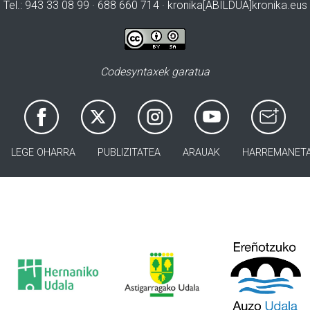
Tel.: 943 33 08 99 · 688 660 714 · kronika[ABILDUA]kronika.eus
Codesyntaxek garatua
LEGE OHARRA
PUBLIZITATEA
ARAUAK
HARREMANET