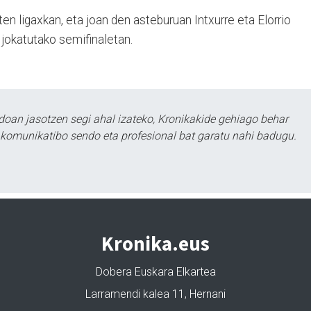
en ligaxkan, eta joan den asteburuan Intxurre eta Elorrio
 jokatutako semifinaletan.
doan jasotzen segi ahal izateko, Kronikakide gehiago behar
tu komunikatibo sendo eta profesional bat garatu nahi badugu.
Kronika.eus
Dobera Euskara Elkartea
Larramendi kalea 11, Hernani