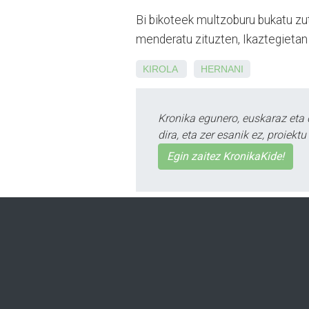
Bi bikoteek multzoburu bukatu zut
menderatu zituzten, Ikaztegietan
KIROLA
HERNANI
Kronika egunero, euskaraz eta 
dira, eta zer esanik ez, proiek
Egin zaitez KronikaKide!