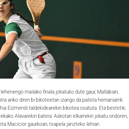
 lehenengo mailako finala jokatuko dute gaur, Mallabian,
ra ariko diren bi bikoteetan izango da palista hernaniarrik.
ahia Eizmendi taldekidearekin bikotea osatuta. Eta bestetik,
rekako Alavarekin batera. Askotan elkarrekin jokatu ondoren,
 eta Macicior gaurkoan, txapela janzteko lehian.