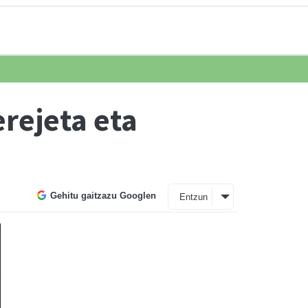
erejeta eta
Gehitu gaitzazu Googlen
Entzun