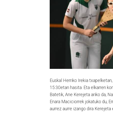
Euskal Herriko Irekia txapelketan,
15:30etan hasita. Eta elkarren kont
Batetik, Ane Kerejeta ariko da, N
Enara Maciciorrek jokatuko du, Er
aurrez aurre izango dira Kerejeta