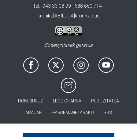
Tel.: 943 33 08 99 · 688 660 714 ·
kronika[ABILDUA]kronika.eus
Codesyntaxek garatua
HONI BURUZ
LEGE OHARRA
PUBLIZITATEA
ARAUAK
HARREMANETARAKO
RSS