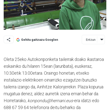
Entzun
Gehitu gaitzazu Googlen
Oleta 25eko Autokonponketa tailerrak doako ikastaroa
eskainiko du hilaren 15ean (larunbata), euskeraz,
10:30etik 13:00etara. Oraingo honetan, etxeko
instalazio elektrikoen oinarrizko ezagutzei buruzko
tailerra izango da, Ainhitze Kalonjerekin. Plaza kopurua
mugatua denez, aldez aurretik izena eman behar da.
Horretarako,
konpondu@hernani.eus
-era idatzi edo
688 67 59 64 telefonora deitu beharko da.