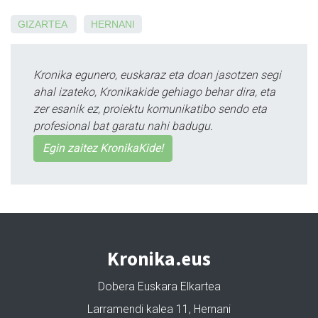
GIZARTEA
HERNANI
Kronika egunero, euskaraz eta doan jasotzen segi
ahal izateko, Kronikakide gehiago behar dira, eta
zer esanik ez, proiektu komunikatibo sendo eta
profesional bat garatu nahi badugu.
Egin zaitez KronikaKide!
Kronika.eus
Dobera Euskara Elkartea
Larramendi kalea 11, Hernani