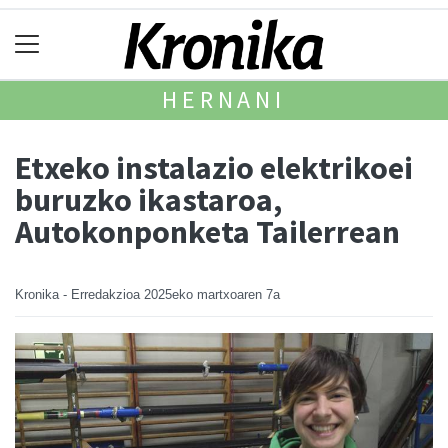
HERNANI
Etxeko instalazio elektrikoei
buruzko ikastaroa,
Autokonponketa Tailerrean
Kronika - Erredakzioa
2025eko martxoaren 7a