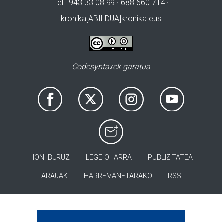
Tel.: 943 33 08 99 · 688 660 714 ·
kronika[ABILDUA]kronika.eus
Codesyntaxek garatua
HONI BURUZ
LEGE OHARRA
PUBLIZITATEA
ARAUAK
HARREMANETARAKO
RSS