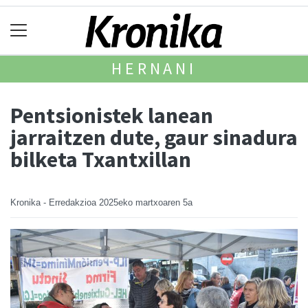
HERNANI
Pentsionistek lanean
jarraitzen dute, gaur sinadura
bilketa Txantxillan
Kronika - Erredakzioa
2025eko martxoaren 5a