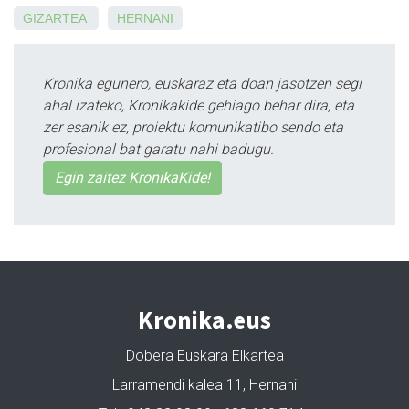
GIZARTEA
HERNANI
Kronika egunero, euskaraz eta doan jasotzen segi
ahal izateko, Kronikakide gehiago behar dira, eta
zer esanik ez, proiektu komunikatibo sendo eta
profesional bat garatu nahi badugu.
Egin zaitez KronikaKide!
Kronika.eus
Dobera Euskara Elkartea
Larramendi kalea 11, Hernani