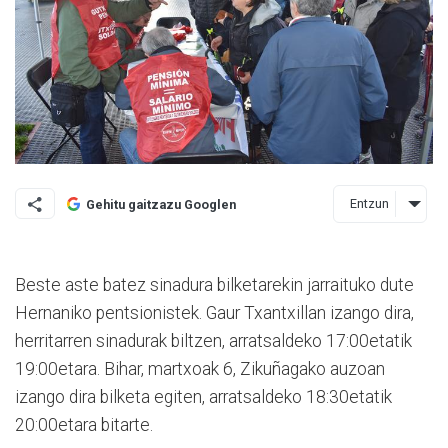
Entzun
Gehitu gaitzazu Googlen
Beste aste batez sinadura bilketarekin jarraituko dute
Hernaniko pentsionistek. Gaur Txantxillan izango dira,
herritarren sinadurak biltzen, arratsaldeko 17:00etatik
19:00etara. Bihar, martxoak 6, Zikuñagako auzoan
izango dira bilketa egiten, arratsaldeko 18:30etatik
20:00etara bitarte.