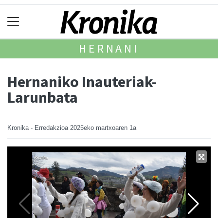
HERNANI
Hernaniko Inauteriak-
Larunbata
Kronika - Erredakzioa
2025eko martxoaren 1a