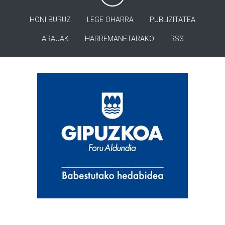
HONI BURUZ
LEGE OHARRA
PUBLIZITATEA
ARAUAK
HARREMANETARAKO
RSS