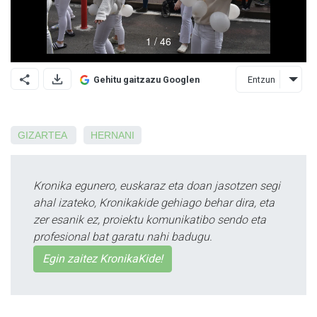
Entzun
Gehitu gaitzazu Googlen
GIZARTEA
HERNANI
Kronika egunero, euskaraz eta doan jasotzen segi
ahal izateko, Kronikakide gehiago behar dira, eta
zer esanik ez, proiektu komunikatibo sendo eta
profesional bat garatu nahi badugu.
Egin zaitez KronikaKide!