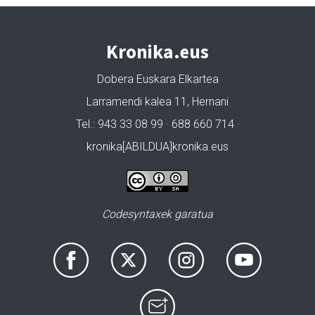
Kronika.eus
Dobera Euskara Elkartea
Larramendi kalea 11, Hernani
Tel.: 943 33 08 99 · 688 660 714 ·
kronika[ABILDUA]kronika.eus
Codesyntaxek garatua