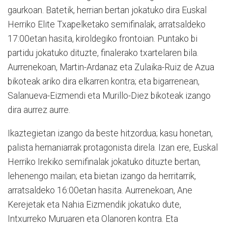
gaurkoan. Batetik, herrian bertan jokatuko dira Euskal
Herriko Elite Txapelketako semifinalak, arratsaldeko
17:00etan hasita, kiroldegiko frontoian. Puntako bi
partidu jokatuko dituzte, finalerako txartelaren bila.
Aurrenekoan, Martin-Ardanaz eta Zulaika-Ruiz de Azua
bikoteak ariko dira elkarren kontra; eta bigarrenean,
Salanueva-Eizmendi eta Murillo-Diez bikoteak izango
dira aurrez aurre.
Ikaztegietan izango da beste hitzordua; kasu honetan,
palista hernaniarrak protagonista direla. Izan ere, Euskal
Herriko Irekiko semifinalak jokatuko dituzte bertan,
lehenengo mailan; eta bietan izango da herritarrik,
arratsaldeko 16:00etan hasita. Aurrenekoan, Ane
Kerejetak eta Nahia Eizmendik jokatuko dute,
Intxurreko Muruaren eta Olanoren kontra. Eta