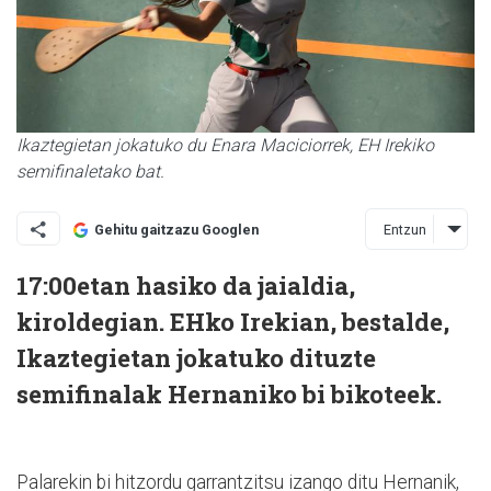
Ikaztegietan jokatuko du Enara Maciciorrek, EH Irekiko
semifinaletako bat.
Entzun
Gehitu gaitzazu Googlen
17:00etan hasiko da jaialdia,
kiroldegian. EHko Irekian, bestalde,
Ikaztegietan jokatuko dituzte
semifinalak Hernaniko bi bikoteek.
Palarekin bi hitzordu garrantzitsu izango ditu Hernanik,