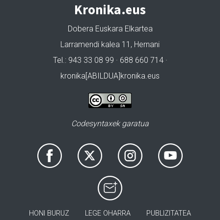
Kronika.eus
Dobera Euskara Elkartea
Larramendi kalea 11, Hernani
Tel.: 943 33 08 99 · 688 660 714 ·
kronika[ABILDUA]kronika.eus
Codesyntaxek garatua
HONI BURUZ
LEGE OHARRA
PUBLIZITATEA