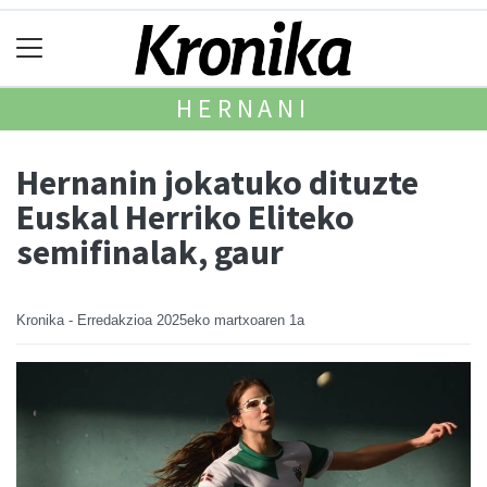
HERNANI
Hernanin jokatuko dituzte
Euskal Herriko Eliteko
semifinalak, gaur
Kronika - Erredakzioa
2025eko martxoaren 1a