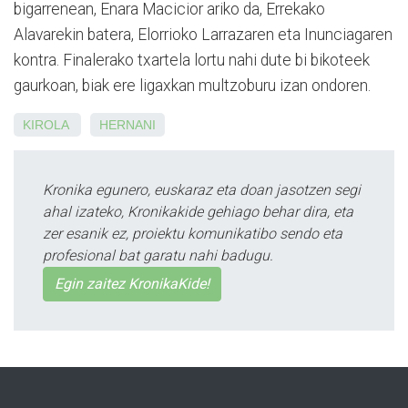
bigarrenean, Enara Macicior ariko da, Errekako
Alavarekin batera, Elorrioko Larrazaren eta Inunciagaren
kontra. Finalerako txartela lortu nahi dute bi bikoteek
gaurkoan, biak ere ligaxkan multzoburu izan ondoren.
KIROLA
HERNANI
Kronika egunero, euskaraz eta doan jasotzen segi
ahal izateko, Kronikakide gehiago behar dira, eta
zer esanik ez, proiektu komunikatibo sendo eta
profesional bat garatu nahi badugu.
Egin zaitez KronikaKide!