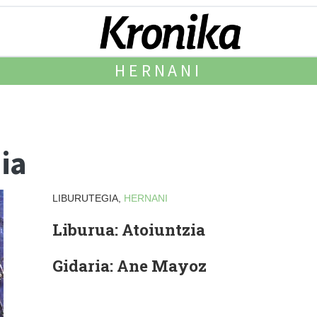
HERNANI
ia
LIBURUTEGIA,
HERNANI
Liburua: Atoiuntzia
Gidaria: Ane Mayoz