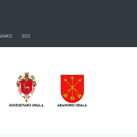
ARAKO
RSS