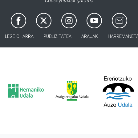
Codesyntaxek garatua
LEGE OHARRA
PUBLIZITATEA
ARAUAK
HARREMANET