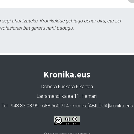
segi ahal izateko, Kronikakide gehiago behar dira, eta zer
profesional bat garatu nahi badugu.
Kronika.eus
Dobera Euskara Elkartea
Larramendi kalea 11, Hernani
Tel.: 943 33 08 99 · 688 660 714 · kronika[ABILDUA]kronika.eus