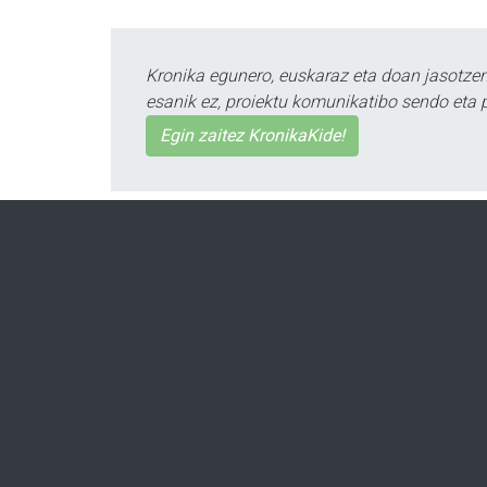
Kronika egunero, euskaraz eta doan jasotzen 
esanik ez, proiektu komunikatibo sendo eta 
Egin zaitez KronikaKide!