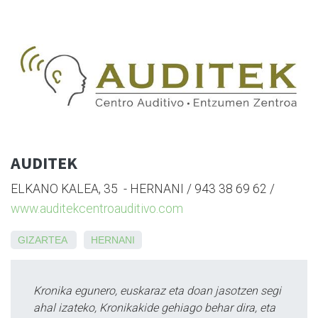
AUDITEK
ELKANO KALEA, 35
- HERNANI / 943 38 69 62 /
www.auditekcentroauditivo.com
GIZARTEA
HERNANI
Kronika egunero, euskaraz eta doan jasotzen segi
ahal izateko, Kronikakide gehiago behar dira, eta