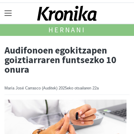
HERNANI
Audifonoen egokitzapen
goiztiarraren funtsezko 10
onura
María José Carrasco (Auditek)
2025eko otsailaren 22a