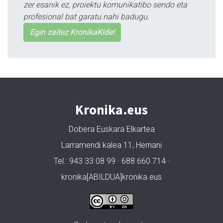
zer esanik ez, proiektu komunikatibo sendo eta
profesional bat garatu nahi badugu.
Egin zaitez KronikaKide!
Kronika.eus
Dobera Euskara Elkartea
Larramendi kalea 11, Hernani
Tel.: 943 33 08 99 · 688 660 714 ·
kronika[ABILDUA]kronika.eus