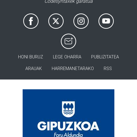
Codesyntaxek garatua
HONI BURUZ
LEGE OHARRA
PUBLIZITATEA
ARAUAK
HARREMANETARAKO
RSS