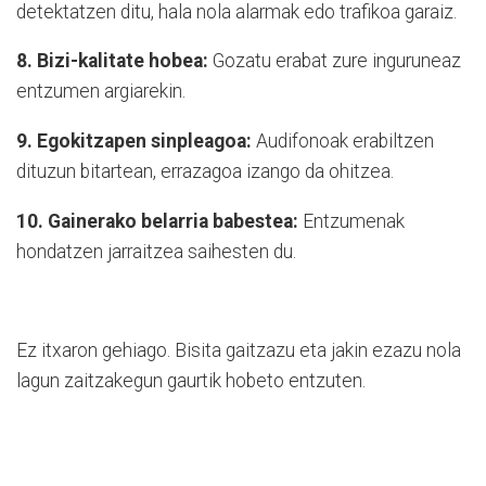
detektatzen ditu, hala nola alarmak edo trafikoa garaiz.
8. Bizi-kalitate hobea:
Gozatu erabat zure inguruneaz
entzumen argiarekin.
9. Egokitzapen sinpleagoa:
Audifonoak erabiltzen
dituzun bitartean, errazagoa izango da ohitzea.
10. Gainerako belarria babestea:
Entzumenak
hondatzen jarraitzea saihesten du.
Ez itxaron gehiago. Bisita gaitzazu eta jakin ezazu nola
lagun zaitzakegun gaurtik hobeto entzuten.