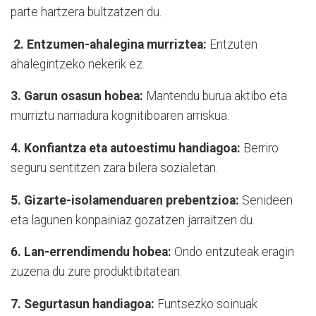
parte hartzera bultzatzen du.
2. Entzumen-ahalegina murriztea:
Entzuten
ahalegintzeko nekerik ez.
3. Garun osasun hobea:
Mantendu burua aktibo eta
murriztu narriadura kognitiboaren arriskua.
4. Konfiantza eta autoestimu handiagoa:
Berriro
seguru sentitzen zara bilera sozialetan.
5. Gizarte-isolamenduaren prebentzioa:
Senideen
eta lagunen konpainiaz gozatzen jarraitzen du.
6. Lan-errendimendu hobea:
Ondo entzuteak eragin
zuzena du zure produktibitatean.
7. Segurtasun handiagoa:
Funtsezko soinuak