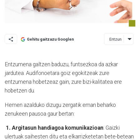
Entzun
Gehitu gaitzazu Googlen
Entzumena galtzen baduzu, funtsezkoa da azkar
jardutea. Audifonoetara goiz egokitzeak zure
entzumena hobetzeaz gain, zure bizi-kalitatea ere
hobetzen du.
Hemen azalduko dizugu zergatik eman beharko
zenukeen pausoa gaur bertan:
1. Argitasun handiagoa komunikazioan
: Gaizki
ulertuak saihesten ditu eta elkarrizketetan bete-betean