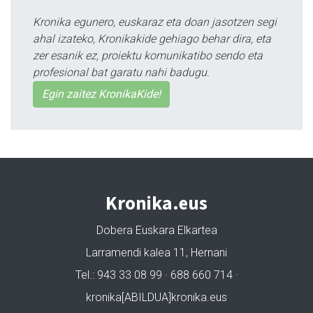
Kronika egunero, euskaraz eta doan jasotzen segi
ahal izateko, Kronikakide gehiago behar dira, eta
zer esanik ez, proiektu komunikatibo sendo eta
profesional bat garatu nahi badugu.
Egin zaitez KronikaKide!
Kronika.eus
Dobera Euskara Elkartea
Larramendi kalea 11, Hernani
Tel.: 943 33 08 99 · 688 660 714 ·
kronika[ABILDUA]kronika.eus