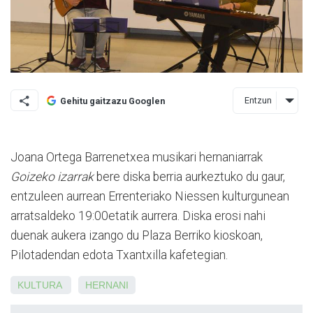
Entzun
Gehitu gaitzazu Googlen
Joana Ortega Barrenetxea musikari hernaniarrak
Goizeko izarrak
bere diska berria aurkeztuko du gaur,
entzuleen aurrean Errenteriako Niessen kulturgunean
arratsaldeko 19:00etatik aurrera. Diska erosi nahi
duenak aukera izango du Plaza Berriko kioskoan,
Pilotadendan edota Txantxilla kafetegian.
KULTURA
HERNANI