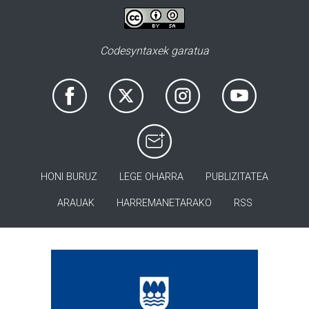
Codesyntaxek garatua
HONI BURUZ
LEGE OHARRA
PUBLIZITATEA
ARAUAK
HARREMANETARAKO
RSS