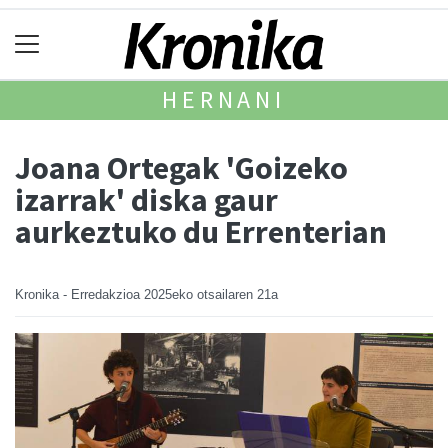
HERNANI
Joana Ortegak 'Goizeko
izarrak' diska gaur
aurkeztuko du Errenterian
Kronika - Erredakzioa
2025eko otsailaren 21a