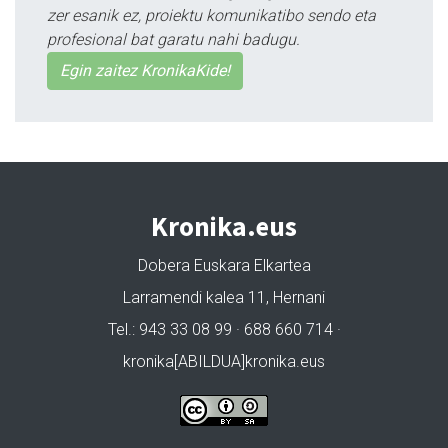
zer esanik ez, proiektu komunikatibo sendo eta
profesional bat garatu nahi badugu.
Egin zaitez KronikaKide!
Kronika.eus
Dobera Euskara Elkartea
Larramendi kalea 11, Hernani
Tel.: 943 33 08 99 · 688 660 714 ·
kronika[ABILDUA]kronika.eus