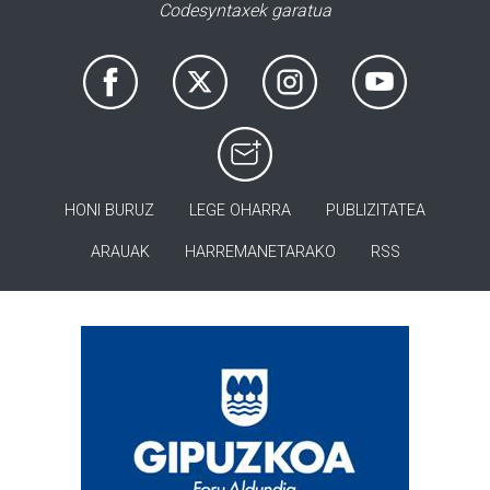
Codesyntaxek garatua
HONI BURUZ
LEGE OHARRA
PUBLIZITATEA
ARAUAK
HARREMANETARAKO
RSS