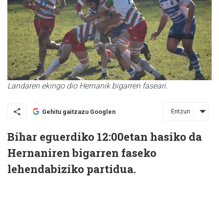
Landaren ekingo dio Hernanik bigarren faseari.
Entzun
Gehitu gaitzazu Googlen
Bihar eguerdiko 12:00etan hasiko da
Hernaniren bigarren faseko
lehendabiziko partidua.