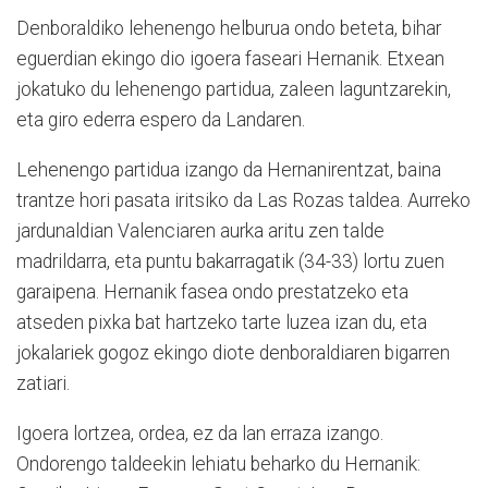
Denboraldiko lehenengo helburua ondo beteta, bihar
eguerdian ekingo dio igoera faseari Hernanik. Etxean
jokatuko du lehenengo partidua, zaleen laguntzarekin,
eta giro ederra espero da Landaren.
Lehenengo partidua izango da Hernanirentzat, baina
trantze hori pasata iritsiko da Las Rozas taldea. Aurreko
jardunaldian Valenciaren aurka aritu zen talde
madrildarra, eta puntu bakarragatik (34-33) lortu zuen
garaipena. Hernanik fasea ondo prestatzeko eta
atseden pixka bat hartzeko tarte luzea izan du, eta
jokalariek gogoz ekingo diote denboraldiaren bigarren
zatiari.
Igoera lortzea, ordea, ez da lan erraza izango.
Ondorengo taldeekin lehiatu beharko du Hernanik: