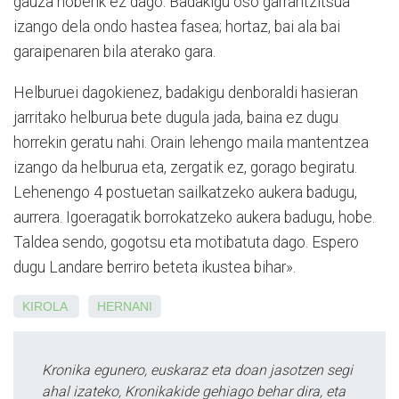
gauza hoberik ez dago. Badakigu oso garrantzitsua
izango dela ondo hastea fasea; hortaz, bai ala bai
garaipenaren bila aterako gara.
Helburuei dagokienez, badakigu denboraldi hasieran
jarritako helburua bete dugula jada, baina ez dugu
horrekin geratu nahi. Orain lehengo maila mantentzea
izango da helburua eta, zergatik ez, gorago begiratu.
Lehenengo 4 postuetan sailkatzeko aukera badugu,
aurrera. Igoeragatik borrokatzeko aukera badugu, hobe.
Taldea sendo, gogotsu eta motibatuta dago. Espero
dugu Landare berriro beteta ikustea bihar».
KIROLA
HERNANI
Kronika egunero, euskaraz eta doan jasotzen segi
ahal izateko, Kronikakide gehiago behar dira, eta