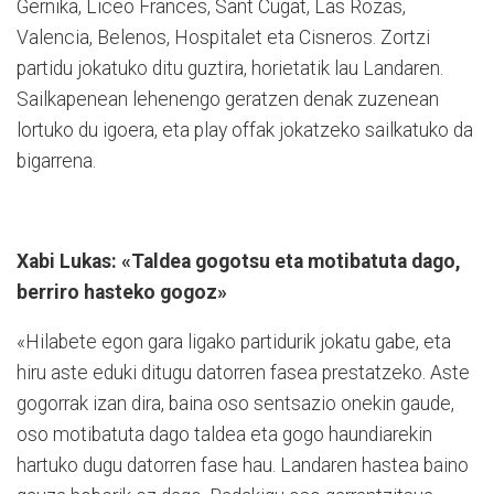
Gernika, Liceo Frances, Sant Cugat, Las Rozas,
Valencia, Belenos, Hospitalet eta Cisneros. Zortzi
partidu jokatuko ditu guztira, horietatik lau Landaren.
Sailkapenean lehenengo geratzen denak zuzenean
lortuko du igoera, eta play offak jokatzeko sailkatuko da
bigarrena.
Xabi Lukas: «Taldea gogotsu eta motibatuta dago,
berriro hasteko gogoz»
«Hilabete egon gara ligako partidurik jokatu gabe, eta
hiru aste eduki ditugu datorren fasea prestatzeko. Aste
gogorrak izan dira, baina oso sentsazio onekin gaude,
oso motibatuta dago taldea eta gogo haundiarekin
hartuko dugu datorren fase hau. Landaren hastea baino