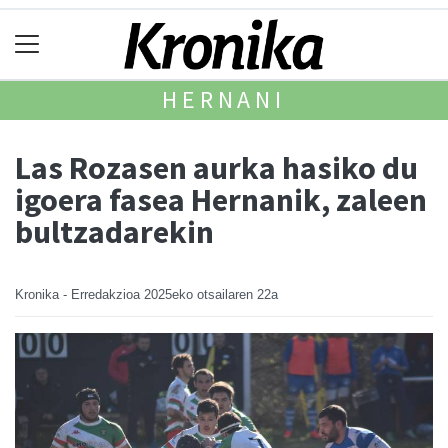
HERNANI
Las Rozasen aurka hasiko du
igoera fasea Hernanik, zaleen
bultzadarekin
Kronika - Erredakzioa
2025eko otsailaren 22a