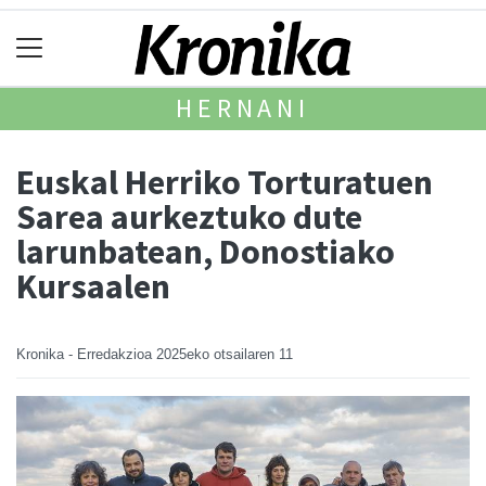
HERNANI
Euskal Herriko Torturatuen
Sarea aurkeztuko dute
larunbatean, Donostiako
Kursaalen
Kronika - Erredakzioa
2025eko otsailaren 11