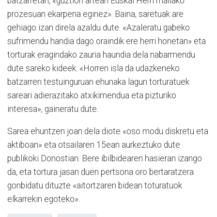
batzarretan, «guztion artean Euskal Herri mailako
prozesuan ekarpena eginez». Baina, saretuak are
gehiago izan direla azaldu dute. «Azaleratu gabeko
sufrimendu handia dago oraindik ere herri honetan» eta
torturak eragindako zauria haundia dela nabarmendu
dute sareko kideek. «Horren isla da udazkeneko
batzarren testuinguruan ehunaka lagun torturatuek
sareari adierazitako atxikimendua eta pizturiko
interesa», gaineratu dute.
Sarea ehuntzen joan dela diote «oso modu diskretu eta
aktiboan» eta otsailaren 15ean aurkeztuko dute
publikoki Donostian. Bere ibilbidearen hasieran izango
da, eta tortura jasan duen pertsona oro bertaratzera
gonbidatu dituzte «aitortzaren bidean toturatuok
elkarrekin egoteko».