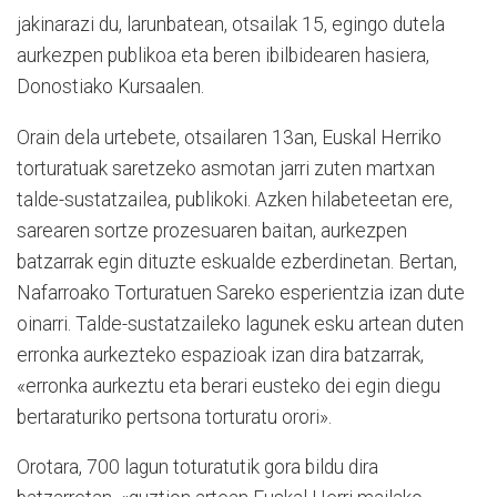
jakinarazi du, larunbatean, otsailak 15, egingo dutela
aurkezpen publikoa eta beren ibilbidearen hasiera,
Donostiako Kursaalen.
Orain dela urtebete, otsailaren 13an, Euskal Herriko
torturatuak saretzeko asmotan jarri zuten martxan
talde-sustatzailea, publikoki. Azken hilabeteetan ere,
sarearen sortze prozesuaren baitan, aurkezpen
batzarrak egin dituzte eskualde ezberdinetan. Bertan,
Nafarroako Torturatuen Sareko esperientzia izan dute
oinarri. Talde-sustatzaileko lagunek esku artean duten
erronka aurkezteko espazioak izan dira batzarrak,
«erronka aurkeztu eta berari eusteko dei egin diegu
bertaraturiko pertsona torturatu orori».
Orotara, 700 lagun toturatutik gora bildu dira