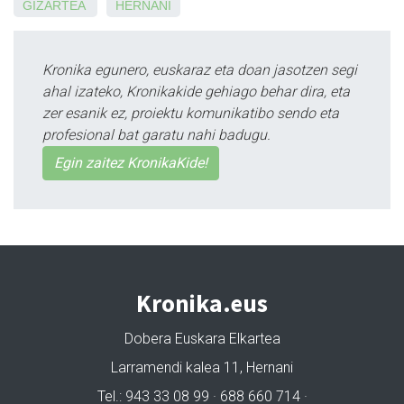
GIZARTEA
HERNANI
Kronika egunero, euskaraz eta doan jasotzen segi
ahal izateko, Kronikakide gehiago behar dira, eta
zer esanik ez, proiektu komunikatibo sendo eta
profesional bat garatu nahi badugu.
Egin zaitez KronikaKide!
Kronika.eus
Dobera Euskara Elkartea
Larramendi kalea 11, Hernani
Tel.: 943 33 08 99 · 688 660 714 ·