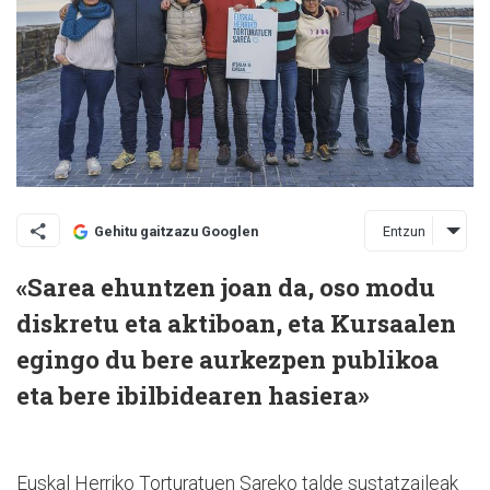
Entzun
Gehitu gaitzazu Googlen
«Sarea ehuntzen joan da, oso modu
diskretu eta aktiboan, eta Kursaalen
egingo du bere aurkezpen publikoa
eta bere ibilbidearen hasiera»
Euskal Herriko Torturatuen Sareko talde sustatzaileak