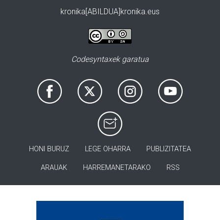
kronika[ABILDUA]kronika.eus
Codesyntaxek garatua
HONI BURUZ
LEGE OHARRA
PUBLIZITATEA
ARAUAK
HARREMANETARAKO
RSS