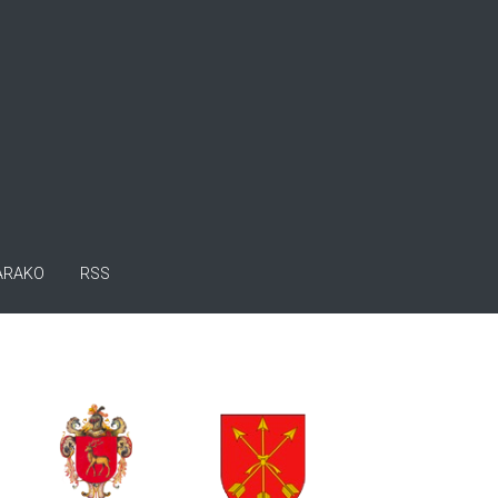
ARAKO
RSS