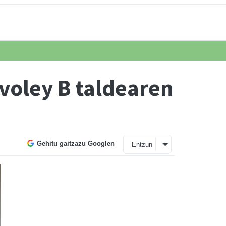
voley B taldearen
Gehitu gaitzazu Googlen
Entzun