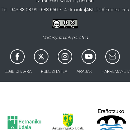
Larramendi kalea 11, Hernani
Tel.: 943 33 08 99 · 688 660 714 · kronika[ABILDUA]kronika.eus
Codesyntaxek garatua
LEGE OHARRA
PUBLIZITATEA
ARAUAK
HARREMANET