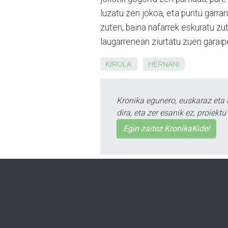
luzatu zen jokoa, eta puntu garra
zuten, baina nafarrek eskuratu zu
laugarrenean ziurtatu zuen garaip
KIROLA
HERNANI
Kronika egunero, euskaraz eta 
dira, eta zer esanik ez, proiek
Egin zaitez KronikaKide!