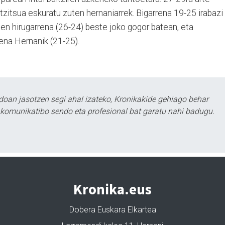
ntzitsua eskuratu zuten hernaniarrek. Bigarrena 19-25 irabazi
ten hirugarrena (26-24) beste joko gogor batean, eta
ena Hernanik (21-25).
doan jasotzen segi ahal izateko, Kronikakide gehiago behar
tu komunikatibo sendo eta profesional bat garatu nahi badugu.
Kronika.eus
Dobera Euskara Elkartea