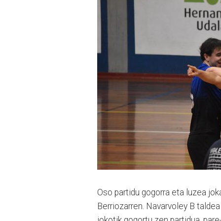
Oso partidu gogorra eta luzea jok
Berriozarren. Navarvoley B taldea 
jokotik gogortu zen partidua, pare