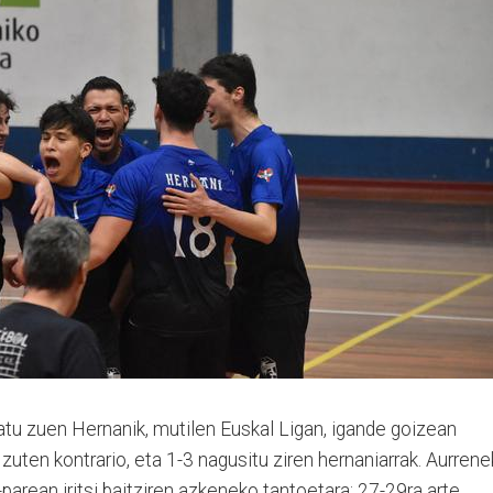
atu zuen Hernanik, mutilen Euskal Ligan, igande goizean
zuten kontrario, eta 1-3 nagusitu ziren hernaniarrak. Aurren
-parean iritsi baitziren azkeneko tantoetara: 27-29ra arte