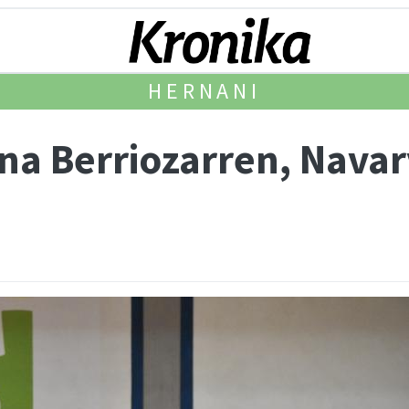
HERNANI
na Berriozarren, Navar