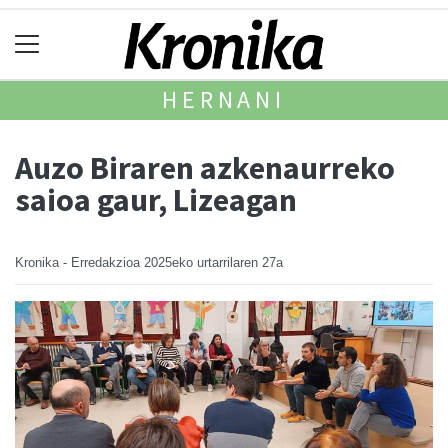
HERNANI
Auzo Biraren azkenaurreko
saioa gaur, Lizeagan
Kronika - Erredakzioa
2025eko urtarrilaren 27a