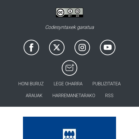
Codesyntaxek garatua
HONI BURUZ
LEGE OHARRA
PUBLIZITATEA
ARAUAK
HARREMANETARAKO
RSS