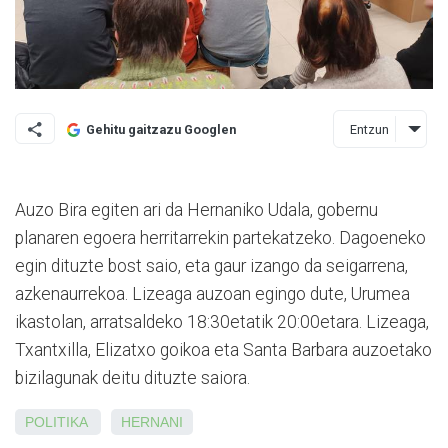
Entzun
Gehitu gaitzazu Googlen
Auzo Bira egiten ari da Hernaniko Udala, gobernu
planaren egoera herritarrekin partekatzeko. Dagoeneko
egin dituzte bost saio, eta gaur izango da seigarrena,
azkenaurrekoa. Lizeaga auzoan egingo dute, Urumea
ikastolan, arratsaldeko 18:30etatik 20:00etara. Lizeaga,
Txantxilla, Elizatxo goikoa eta Santa Barbara auzoetako
bizilagunak deitu dituzte saiora.
POLITIKA
HERNANI