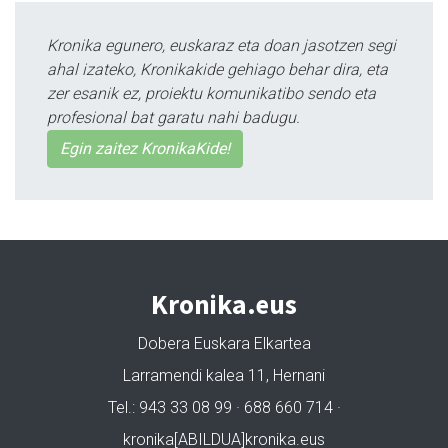
Kronika egunero, euskaraz eta doan jasotzen segi
ahal izateko, Kronikakide gehiago behar dira, eta
zer esanik ez, proiektu komunikatibo sendo eta
profesional bat garatu nahi badugu.
Egin zaitez KronikaKide!
Kronika.eus
Dobera Euskara Elkartea
Larramendi kalea 11, Hernani
Tel.: 943 33 08 99 · 688 660 714 ·
kronika[ABILDUA]kronika.eus