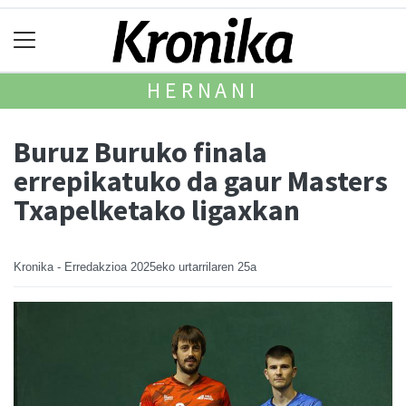
HERNANI
Buruz Buruko finala
errepikatuko da gaur Masters
Txapelketako ligaxkan
Kronika - Erredakzioa
2025eko urtarrilaren 25a