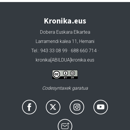
Kronika.eus
Dobera Euskara Elkartea
Larramendi kalea 11, Hernani
Tel.: 943 33 08 99 · 688 660 714 ·
kronika[ABILDUA]kronika.eus
Codesyntaxek garatua