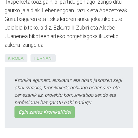
Txapelketakoaz gain, bi partidu gehiago izango ditu
gaurko jaialdiak. Lehenengoan Irazuk eta Apezetxeak
Gurrutxagaren eta Eskuderoren aurka jokatuko dute.
Jaialdia ixteko, aldiz, Ezkurra II-Zubiri eta Aldabe-
Juanenea bikoteen arteko norgehiagoka ikusteko
aukera izango da.
KIROLA
HERNANI
Kronika egunero, euskaraz eta doan jasotzen segi
ahal izateko, Kronikakide gehiago behar dira, eta
zer esanik ez, proiektu komunikatibo sendo eta
profesional bat garatu nahi badugu.
Egin zaitez KronikaKide!