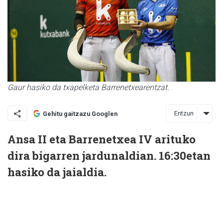
Gaur hasiko da txapelketa Barrenetxearentzat.
Entzun
Gehitu gaitzazu Googlen
Ansa II eta Barrenetxea IV arituko
dira bigarren jardunaldian. 16:30etan
hasiko da jaialdia.