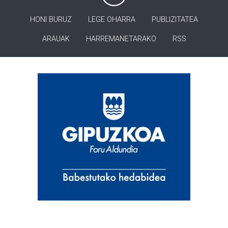
HONI BURUZ
LEGE OHARRA
PUBLIZITATEA
ARAUAK
HARREMANETARAKO
RSS