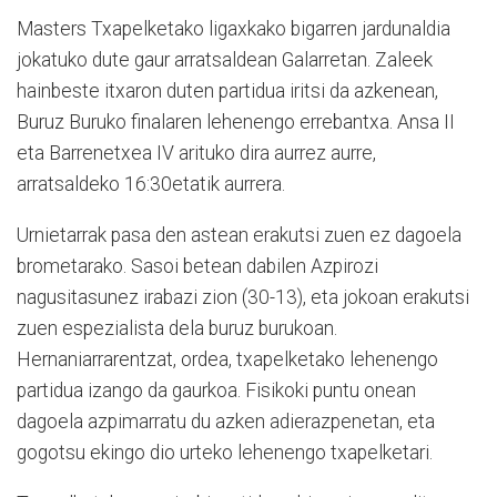
Masters Txapelketako ligaxkako bigarren jardunaldia
jokatuko dute gaur arratsaldean Galarretan. Zaleek
hainbeste itxaron duten partidua iritsi da azkenean,
Buruz Buruko finalaren lehenengo errebantxa. Ansa II
eta Barrenetxea IV arituko dira aurrez aurre,
arratsaldeko 16:30etatik aurrera.
Urnietarrak pasa den astean erakutsi zuen ez dagoela
brometarako. Sasoi betean dabilen Azpirozi
nagusitasunez irabazi zion (30-13), eta jokoan erakutsi
zuen espezialista dela buruz burukoan.
Hernaniarrarentzat, ordea, txapelketako lehenengo
partidua izango da gaurkoa. Fisikoki puntu onean
dagoela azpimarratu du azken adierazpenetan, eta
gogotsu ekingo dio urteko lehenengo txapelketari.