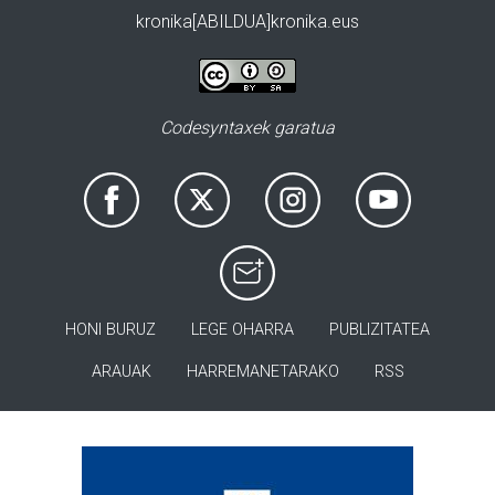
kronika[ABILDUA]kronika.eus
Codesyntaxek garatua
HONI BURUZ
LEGE OHARRA
PUBLIZITATEA
ARAUAK
HARREMANETARAKO
RSS