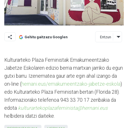
Entzun
Gehitu gaitzazu Googlen
Kulturarteko Plaza Feministak Emakumeentzako
Jabetze Eskolaren edizio berria martxan jarriko du egun
gutxi barru. Izenematea gaur arte egin ahal izango da
on-line (
hernani.eus/emakumeentzako-jabetze-eskola
)
edo Kulturarteko Plaza Feministan bertan (Florida 28).
Informaziorako telefenoa 943 33 70 17 zenbakia da
edota
kulturartekoplazafeminista@hernani.eus
helbidera idatzi daiteke.