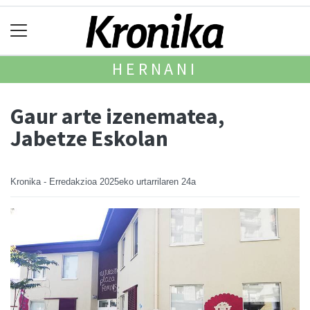
HERNANI
Gaur arte izenematea,
Jabetze Eskolan
Kronika - Erredakzioa
2025eko urtarrilaren 24a