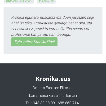
BERDINTASUNA
HERNANI
Kronika egunero, euskaraz eta doan jasotzen segi
ahal izateko, Kronikakide gehiago behar dira, eta
zer esanik ez, proiektu komunikatibo sendo eta
profesional bat garatu nahi badugu.
Egin zaitez KronikaKide!
Kronika.eus
Dobera Euskara Elkartea
Larramendi kalea 11, Hernani
Tel.: 943 33 08 99 · 688 660 714 ·