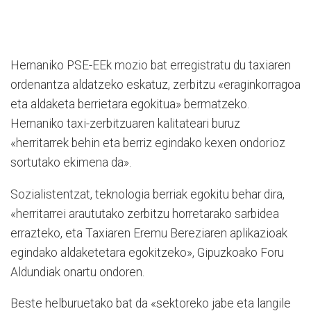
Hernaniko PSE-EEk mozio bat erregistratu du taxiaren
ordenantza aldatzeko eskatuz, zerbitzu «eraginkorragoa
eta aldaketa berrietara egokitua» bermatzeko.
Hernaniko taxi-zerbitzuaren kalitateari buruz
«herritarrek behin eta berriz egindako kexen ondorioz
sortutako ekimena da».
Sozialistentzat, teknologia berriak egokitu behar dira,
«herritarrei araututako zerbitzu horretarako sarbidea
errazteko, eta Taxiaren Eremu Bereziaren aplikazioak
egindako aldaketetara egokitzeko», Gipuzkoako Foru
Aldundiak onartu ondoren.
Beste helburuetako bat da «sektoreko jabe eta langile