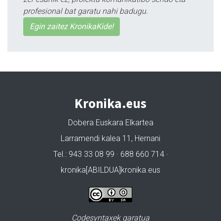
profesional bat garatu nahi badugu.
Egin zaitez KronikaKide!
Kronika.eus
Dobera Euskara Elkartea
Larramendi kalea 11, Hernani
Tel.: 943 33 08 99 · 688 660 714 ·
kronika[ABILDUA]kronika.eus
Codesyntaxek garatua