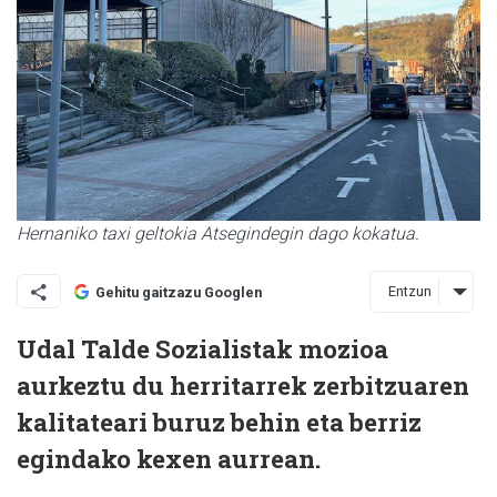
Hernaniko taxi geltokia Atsegindegin dago kokatua.
Entzun
Gehitu gaitzazu Googlen
Udal Talde Sozialistak mozioa
aurkeztu du herritarrek zerbitzuaren
kalitateari buruz behin eta berriz
egindako kexen aurrean.