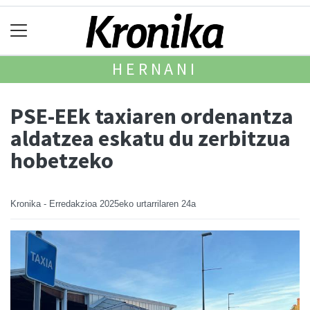
HERNANI
PSE-EEk taxiaren ordenantza
aldatzea eskatu du zerbitzua
hobetzeko
Kronika - Erredakzioa
2025eko urtarrilaren 24a