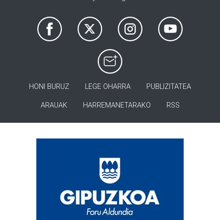
HONI BURUZ
LEGE OHARRA
PUBLIZITATEA
ARAUAK
HARREMANETARAKO
RSS