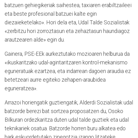
batzuen gehiegikeriak saihestea, taxiaren erabiltzaileei
eta beste profesional batzuei kalte egin
diezaieketelako». Hori dela eta, Udal Talde Sozialistak
«zerbitzu hori zorroztasun eta zehaztasun haundiagoz
arautzearen alde» egin du.
Gainera, PSE-EEk aurkeztutako mozioaren helburua da
«ikuskaritzako udal-agintaritzaren kontrol-mekanismo
eguneratuak ezartzea, eta indarrean dagoen araudia ez
betetzeari aurre egiteko zehapen-araubidea
eguneratzea».
Arrazoi horiengatik guztiengatik, Alderdi Sozialistak udal
batzorde berezi bat sortzea proposatzen du, Osoko
Bilkuran ordezkaritza duten udal talde guztiek eta udal
teknikariek osatua. Batzorde horren buru alkatea edo
hark eskuordetutako zinegotzia izango litzateke.