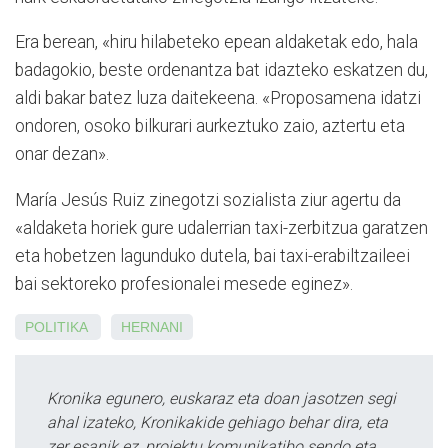
Era berean, «hiru hilabeteko epean aldaketak edo, hala
badagokio, beste ordenantza bat idazteko eskatzen du,
aldi bakar batez luza daitekeena. «Proposamena idatzi
ondoren, osoko bilkurari aurkeztuko zaio, aztertu eta
onar dezan».
María Jesús Ruiz zinegotzi sozialista ziur agertu da
«aldaketa horiek gure udalerrian taxi-zerbitzua garatzen
eta hobetzen lagunduko dutela, bai taxi-erabiltzaileei
bai sektoreko profesionalei mesede eginez».
POLITIKA
HERNANI
Kronika egunero, euskaraz eta doan jasotzen segi
ahal izateko, Kronikakide gehiago behar dira, eta
zer esanik ez, proiektu komunikatibo sendo eta