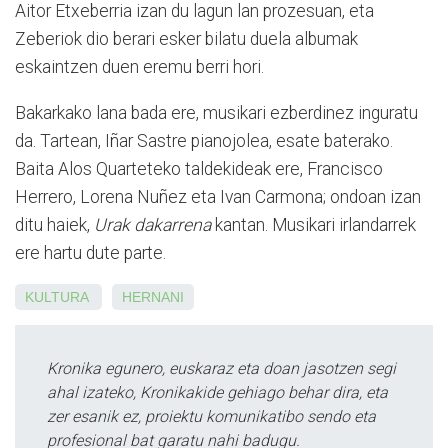
Aitor Etxeberria izan du lagun lan prozesuan, eta
Zeberiok dio berari esker bilatu duela albumak
eskaintzen duen eremu berri hori.
Bakarkako lana bada ere, musikari ezberdinez inguratu
da. Tartean, Iñar Sastre pianojolea, esate baterako.
Baita Alos Quarteteko taldekideak ere, Francisco
Herrero, Lorena Nuñez eta Ivan Carmona; ondoan izan
ditu haiek,
Urak dakarrena
kantan. Musikari irlandarrek
ere hartu dute parte.
KULTURA
HERNANI
Kronika egunero, euskaraz eta doan jasotzen segi
ahal izateko, Kronikakide gehiago behar dira, eta
zer esanik ez, proiektu komunikatibo sendo eta
profesional bat garatu nahi badugu.