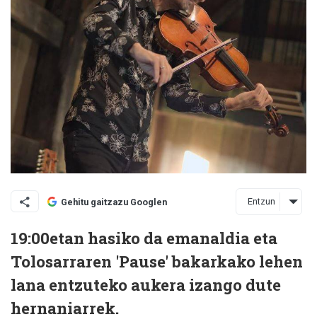
Entzun
Gehitu gaitzazu Googlen
19:00etan hasiko da emanaldia eta
Tolosarraren 'Pause' bakarkako lehen
lana entzuteko aukera izango dute
hernaniarrek.