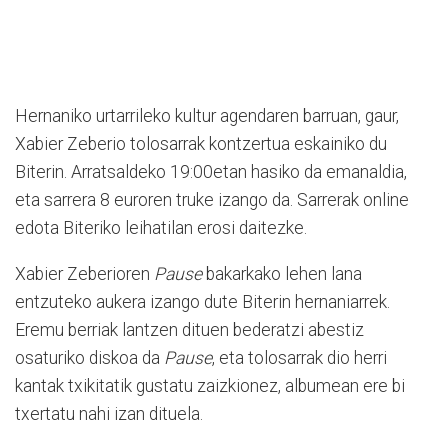
Hernaniko urtarrileko kultur agendaren barruan, gaur,
Xabier Zeberio tolosarrak kontzertua eskainiko du
Biterin. Arratsaldeko 19:00etan hasiko da emanaldia,
eta sarrera 8 euroren truke izango da. Sarrerak online
edota Biteriko leihatilan erosi daitezke.
Xabier Zeberioren
Pause
bakarkako lehen lana
entzuteko aukera izango dute Biterin hernaniarrek.
Eremu berriak lantzen dituen bederatzi abestiz
osaturiko diskoa da
Pause
, eta tolosarrak dio herri
kantak txikitatik gustatu zaizkionez, albumean ere bi
txertatu nahi izan dituela.