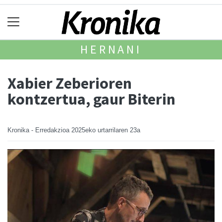
HERNANI
Xabier Zeberioren
kontzertua, gaur Biterin
Kronika - Erredakzioa
2025eko urtarrilaren 23a