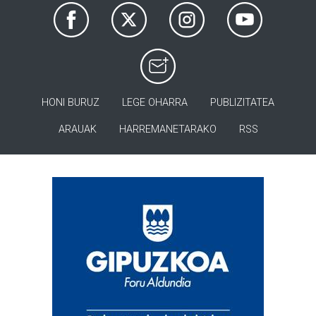
HONI BURUZ
LEGE OHARRA
PUBLIZITATEA
ARAUAK
HARREMANETARAKO
RSS