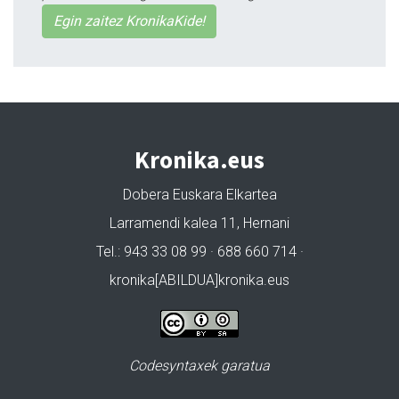
Egin zaitez KronikaKide!
Kronika.eus
Dobera Euskara Elkartea
Larramendi kalea 11, Hernani
Tel.: 943 33 08 99 · 688 660 714 ·
kronika[ABILDUA]kronika.eus
Codesyntaxek garatua