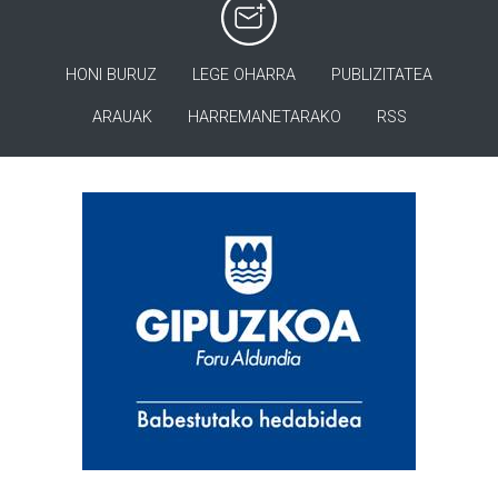
HONI BURUZ
LEGE OHARRA
PUBLIZITATEA
ARAUAK
HARREMANETARAKO
RSS