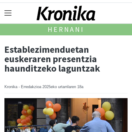
HERNANI
Establezimenduetan
euskeraren presentzia
haunditzeko laguntzak
Kronika - Erredakzioa
2025eko urtarrilaren 18a