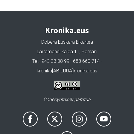
Kronika.eus
Dobera Euskara Elkartea
Larramendi kalea 11, Hernani
Tel.: 943 33 08 99 · 688 660 714 ·
kronika[ABILDUA]kronika.eus
Codesyntaxek garatua