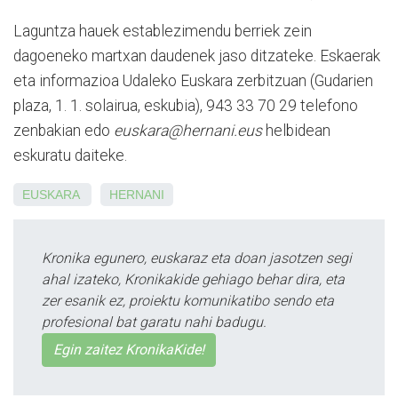
Laguntza hauek establezimendu berriek zein
dagoeneko martxan daudenek jaso ditzateke. Eskaerak
eta informazioa Udaleko Euskara zerbitzuan (Gudarien
plaza, 1. 1. solairua, eskubia), 943 33 70 29 telefono
zenbakian edo
euskara@hernani.eus
helbidean
eskuratu daiteke.
EUSKARA
HERNANI
Kronika egunero, euskaraz eta doan jasotzen segi
ahal izateko, Kronikakide gehiago behar dira, eta
zer esanik ez, proiektu komunikatibo sendo eta
profesional bat garatu nahi badugu.
Egin zaitez KronikaKide!