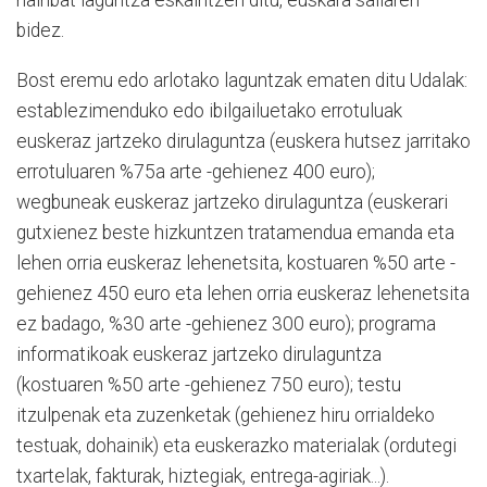
hainbat laguntza eskaintzen ditu, euskara sailaren
bidez.
Bost eremu edo arlotako laguntzak ematen ditu Udalak:
establezimenduko edo ibilgailuetako errotuluak
euskeraz jartzeko dirulaguntza (euskera hutsez jarritako
errotuluaren
%75a arte -gehienez 400 euro);
wegbuneak euskeraz jartzeko dirulaguntza (euskerari
gutxienez beste hizkuntzen tratamendua emanda eta
lehen orria euskeraz lehenetsita, kostuaren %50 arte -
gehienez 450 euro eta lehen orria euskeraz lehenetsita
ez badago, %30 arte -gehienez 300 euro); programa
informatikoak euskeraz jartzeko dirulaguntza
(kostuaren %50 arte -gehienez 750 euro); testu
itzulpenak eta zuzenketak (gehienez hiru orrialdeko
testuak, dohainik) eta euskerazko materialak (ordutegi
txartelak, fakturak, hiztegiak, entrega-agiriak...).