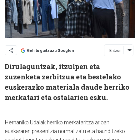
Entzun
Gehitu gaitzazu Googlen
Dirulaguntzak, itzulpen eta
zuzenketa zerbitzua eta bestelako
euskerazko materiala daude herriko
merkatari eta ostalarien esku.
H
ernaniko Udalak herriko merkataritza arloan
euskararen presentzia normalizatu eta haunditzeko