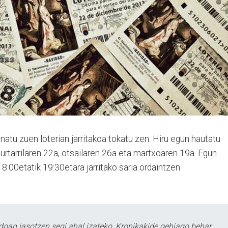
tu zuen loterian jarritakoa tokatu zen. Hiru egun hautatu
 urtarrilaren 22a, otsailaren 26a eta martxoaren 19a. Egun
8:00etatik 19:30etara jarritako saria ordaintzen.
doan jasotzen segi ahal izateko, Kronikakide gehiago behar