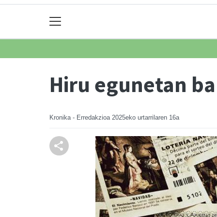
Hiru egunetan ban
Kronika - Erredakzioa
2025eko urtarrilaren 16a