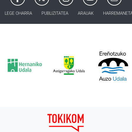
LEGE OHARRA
PUBLIZITATEA
ARAUAK
HARREMANET