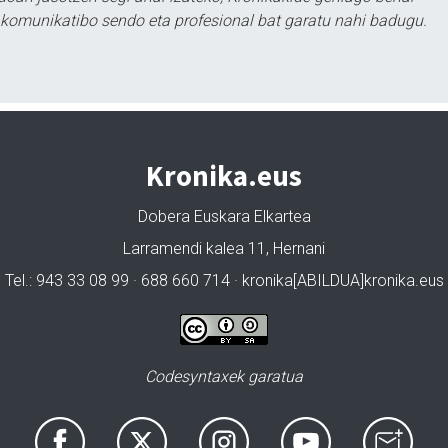
tu komunikatibo sendo eta profesional bat garatu nahi badugu.
Kronika.eus
Dobera Euskara Elkartea
Larramendi kalea 11, Hernani
Tel.: 943 33 08 99 · 688 660 714 · kronika[ABILDUA]kronika.eus
Codesyntaxek garatua