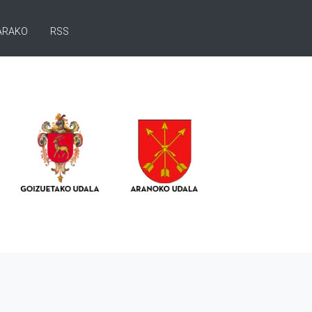
ARAKO
RSS