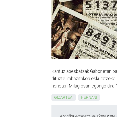
Kantuz abesbatzak Gabonetan bana
dituzte irabazitakoa eskuratzeko:
horietan Milagrosan egongo dira 1
GIZARTEA
HERNANI
Kronika egunero, euskaraz eta 