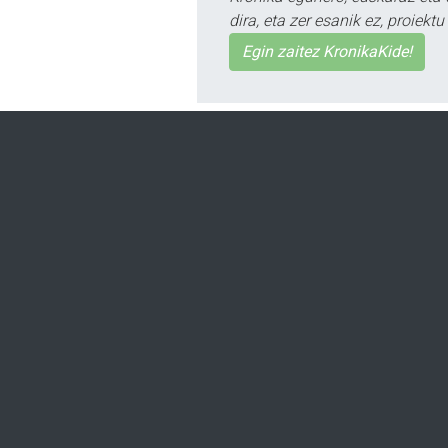
dira, eta zer esanik ez, proiek
Egin zaitez KronikaKide!