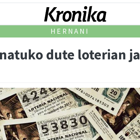
HERNANI
atuko dute loterian ja