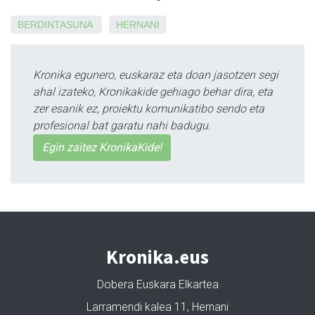
BERDINTASUNA
HERNANI
Kronika egunero, euskaraz eta doan jasotzen segi
ahal izateko, Kronikakide gehiago behar dira, eta
zer esanik ez, proiektu komunikatibo sendo eta
profesional bat garatu nahi badugu.
Egin zaitez KronikaKide!
Kronika.eus
Dobera Euskara Elkartea
Larramendi kalea 11, Hernani