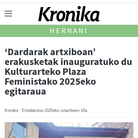
HERNANI
‘Dardarak artxiboan’
erakusketak inauguratuko du
Kulturarteko Plaza
Feministako 2025eko
egitaraua
Kronika - Erredakzioa
2025eko urtarrilaren 10a