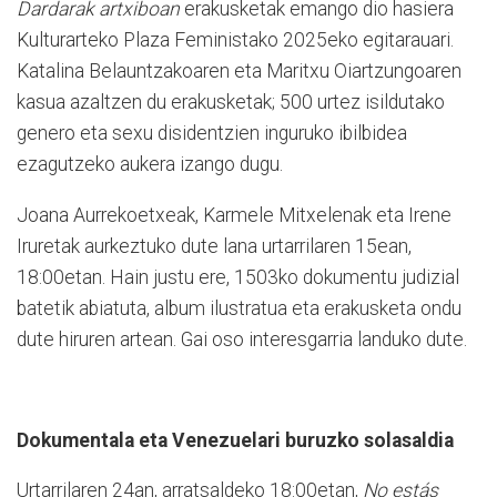
Dardarak artxiboan
erakusketak emango dio hasiera
Kulturarteko Plaza Feministako 2025eko egitarauari.
Katalina Belauntzakoaren eta Maritxu Oiartzungoaren
kasua azaltzen du erakusketak; 500 urtez isildutako
genero eta sexu disidentzien inguruko ibilbidea
ezagutzeko aukera izango dugu.
Joana Aurrekoetxeak, Karmele Mitxelenak eta Irene
Iruretak aurkeztuko dute lana urtarrilaren 15ean,
18:00etan. Hain justu ere, 1503ko dokumentu judizial
batetik abiatuta, album ilustratua eta erakusketa ondu
dute hiruren artean. Gai oso interesgarria landuko dute.
Dokumentala eta Venezuelari buruzko solasaldia
Urtarrilaren 24an, arratsaldeko 18:00etan,
No estás