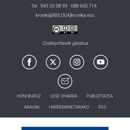
Tel.: 943 33 08 99 · 688 660 714 ·
kronika[ABILDUA]kronika.eus
Codesyntaxek garatua
HONI BURUZ
LEGE OHARRA
PUBLIZITATEA
ARAUAK
HARREMANETARAKO
RSS