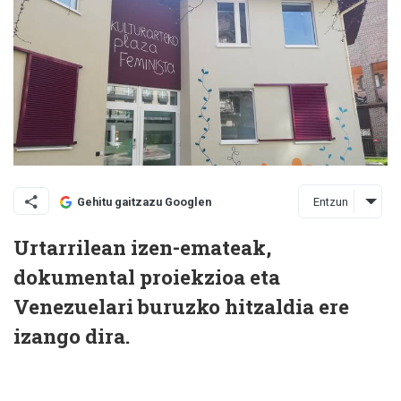
Entzun
Gehitu gaitzazu Googlen
Urtarrilean izen-emateak,
dokumental proiekzioa eta
Venezuelari buruzko hitzaldia ere
izango dira.