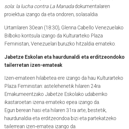
sola: la lucha contra La Manada
dokumentalaren
proiektua izango da eta ondoren, solasaldia.
Urtarrilaren 30ean (18:30), Glenna Cabello Venezuelako
Bilboko kontsula izango da Kulturarteko Plaza
Feministan, Venezuelari buruzko hitzaldia emateko.
Jabetze Eskolan eta haurdunaldi eta erditzeondoko
tailerretan izen-emateak
Izen-emateen hilabetea ere izango da hau Kulturarteko
Plaza Feministan: astelehenetik hilaren 24ra
Emakumeentzako Jabetze Eskolako udaberriko
ikastaroetan izena emateko epea izango da.
Egun berean hasi eta hilaren 31ra arte, bestetik,
haurdunaldia eta erditzeondoa bizi eta partekatzeko
tailerrean izen-ematea izango da.