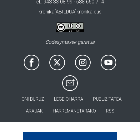
Tel.: 943 33 08 99 · 688 660 714 ·
kronika[ABILDUA]kronika.eus
Codesyntaxek garatua
HONI BURUZ
LEGE OHARRA
PUBLIZITATEA
ARAUAK
HARREMANETARAKO
RSS