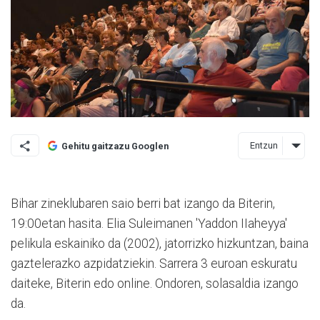
Entzun
Gehitu gaitzazu Googlen
Bihar zineklubaren saio berri bat izango da Biterin,
19:00etan hasita. Elia Suleimanen 'Yaddon IIaheyya'
pelikula eskainiko da (2002), jatorrizko hizkuntzan, baina
gaztelerazko azpidatziekin. Sarrera 3 euroan eskuratu
daiteke, Biterin edo online. Ondoren, solasaldia izango
da.