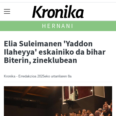
HERNANI
Elia Suleimanen 'Yaddon
Ilaheyya' eskainiko da bihar
Biterin, zineklubean
Kronika - Erredakzioa
2025eko urtarrilaren 8a