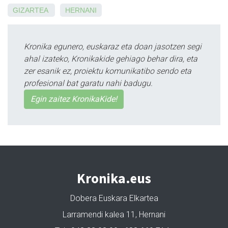
GIZARTEA
HERNANI
Kronika egunero, euskaraz eta doan jasotzen segi
ahal izateko, Kronikakide gehiago behar dira, eta
zer esanik ez, proiektu komunikatibo sendo eta
profesional bat garatu nahi badugu.
Egin zaitez KronikaKide!
Kronika.eus
Dobera Euskara Elkartea
Larramendi kalea 11, Hernani