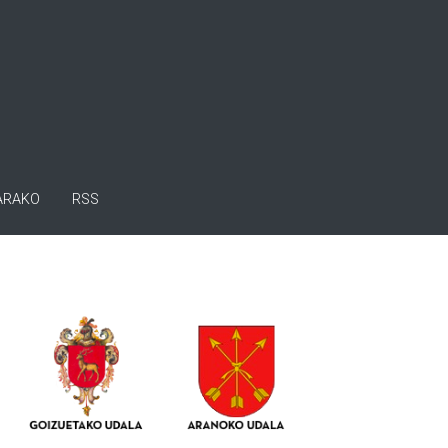
ARAKO
RSS