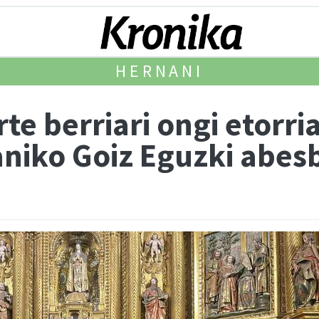
HERNANI
rte berriari ongi etorr
niko Goiz Eguzki abes