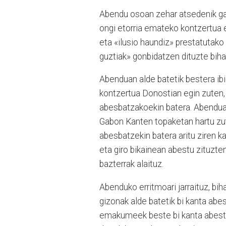
Abendu osoan zehar atsedenik gabe 
ongi etorria emateko kontzertua 
eta «ilusio haundiz» prestatutako 
guztiak» gonbidatzen dituzte biha
Abenduan alde batetik bestera ib
kontzertua Donostian egin zuten,
abesbatzakoekin batera. Abendua
Gabon Kanten topaketan hartu zut
abesbatzekin batera aritu ziren k
eta giro bikainean abestu zituzte
bazterrak alaituz.
Abenduko erritmoari jarraituz, bi
gizonak alde batetik bi kanta ab
emakumeek beste bi kanta abestuk