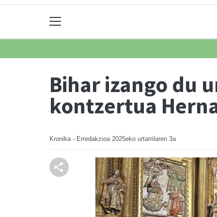
Bihar izango du u
kontzertua Herna
Kronika - Erredakzioa
2025eko urtarrilaren 3a