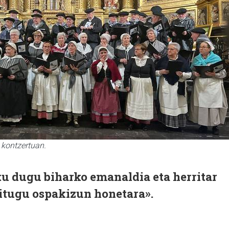
kontzertuan.
tu dugu biharko emanaldia eta herritar
itugu ospakizun honetara».