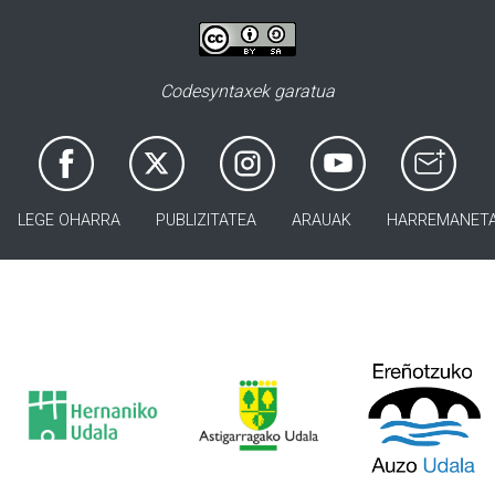
Codesyntaxek garatua
LEGE OHARRA
PUBLIZITATEA
ARAUAK
HARREMANET