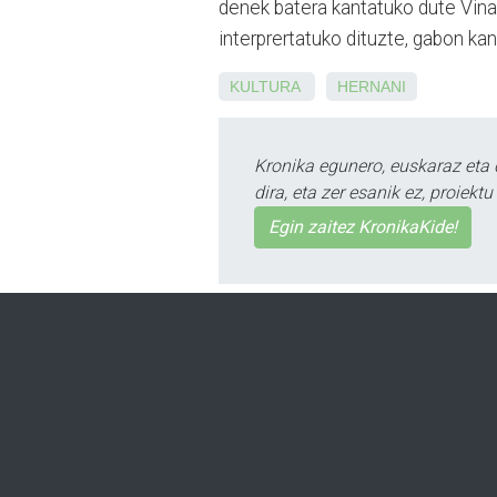
denek batera kantatuko dute Vina
interprertatuko dituzte, gabon ka
KULTURA
HERNANI
Kronika egunero, euskaraz eta 
dira, eta zer esanik ez, proiek
Egin zaitez KronikaKide!