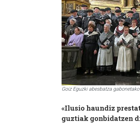
Goiz Eguzki abesbatza gabonetako 
«Ilusio haundiz presta
guztiak gonbidatzen d