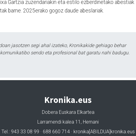
ixa Gartzia zuzendariakin eta estilo ezberdinetako abestiak
ntak barne. 2025erako gogoz daude abeslariak.
doan jasotzen segi ahal izateko, Kronikakide gehiago behar
tu komunikatibo sendo eta profesional bat garatu nahi badugu.
Kronika.eus
Dobera Euskara Elkartea
Larramendi kalea 11, Hernani
Tel.: 943 33 08 99 · 688 660 714 · kronika[ABILDUA]kronika.eus