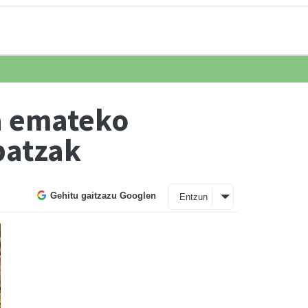
ia emateko
batzak
Gehitu gaitzazu Googlen
Entzun