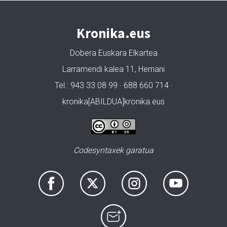
Kronika.eus
Dobera Euskara Elkartea
Larramendi kalea 11, Hernani
Tel.: 943 33 08 99 · 688 660 714 ·
kronika[ABILDUA]kronika.eus
Codesyntaxek garatua