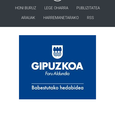
HONI BURUZ
LEGE OHARRA
PUBLIZITATEA
ARAUAK
HARREMANETARAKO
RSS