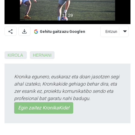
Entzun
Gehitu gaitzazu Googlen
KIROLA
HERNANI
Kronika egunero, euskaraz eta doan jasotzen segi
ahal izateko, Kronikakide gehiago behar dira, eta
zer esanik ez, proiektu komunikatibo sendo eta
profesional bat garatu nahi badugu.
Egin zaitez KronikaKide!