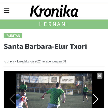
HERNANI
IRUDITAN
Santa Barbara-Elur Txori
Kronika - Erredakzioa
2024ko abenduaren 31