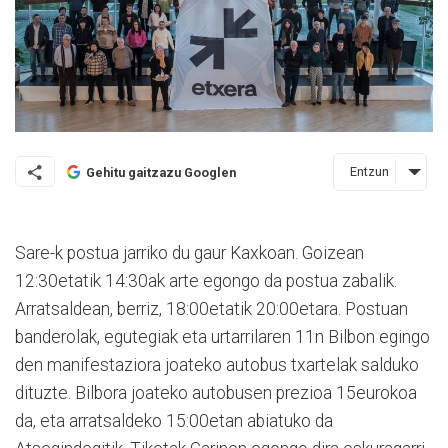
Entzun
Gehitu gaitzazu Googlen
Sare-k postua jarriko du gaur Kaxkoan. Goizean
12:30etatik 14:30ak arte egongo da postua zabalik.
Arratsaldean, berriz, 18:00etatik 20:00etara. Postuan
banderolak, egutegiak eta urtarrilaren 11n Bilbon egingo
den manifestaziora joateko autobus txartelak salduko
dituzte. Bilbora joateko autobusen prezioa 15eurokoa
da, eta arratsaldeko 15:00etan abiatuko da