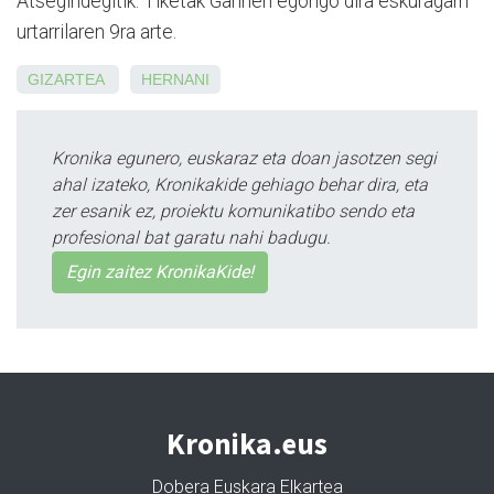
Atsegindegitik. Tiketak Garinen egongo dira eskuragarri
urtarrilaren 9ra arte.
GIZARTEA
HERNANI
Kronika egunero, euskaraz eta doan jasotzen segi
ahal izateko, Kronikakide gehiago behar dira, eta
zer esanik ez, proiektu komunikatibo sendo eta
profesional bat garatu nahi badugu.
Egin zaitez KronikaKide!
Kronika.eus
Dobera Euskara Elkartea