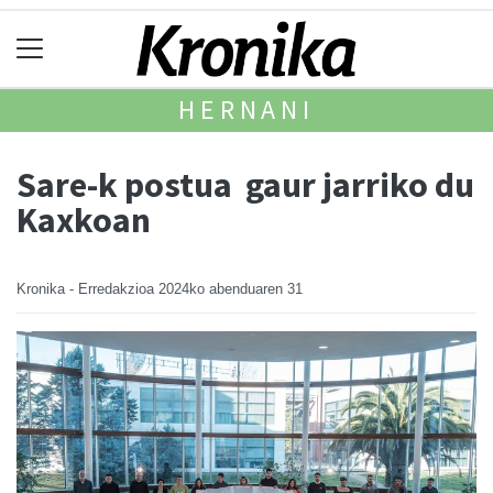
HERNANI
Sare-k postua gaur jarriko du
Kaxkoan
Kronika - Erredakzioa
2024ko abenduaren 31