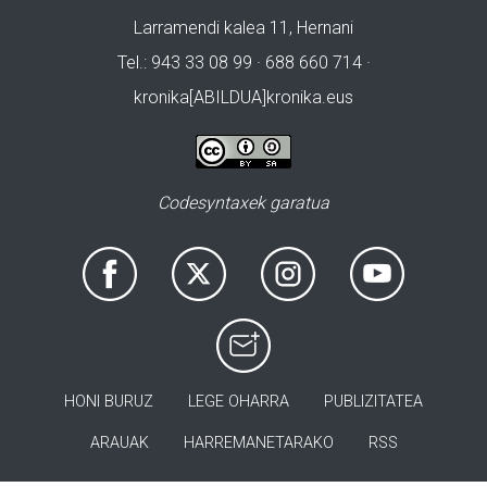
Larramendi kalea 11, Hernani
Tel.: 943 33 08 99 · 688 660 714 ·
kronika[ABILDUA]kronika.eus
Codesyntaxek garatua
HONI BURUZ
LEGE OHARRA
PUBLIZITATEA
ARAUAK
HARREMANETARAKO
RSS