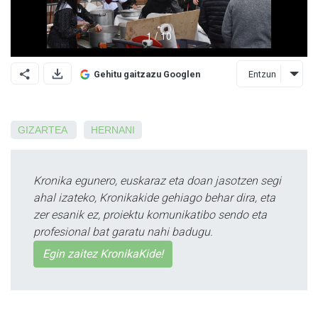
Entzun
Gehitu gaitzazu Googlen
GIZARTEA
HERNANI
Kronika egunero, euskaraz eta doan jasotzen segi
ahal izateko, Kronikakide gehiago behar dira, eta
zer esanik ez, proiektu komunikatibo sendo eta
profesional bat garatu nahi badugu.
Egin zaitez KronikaKide!