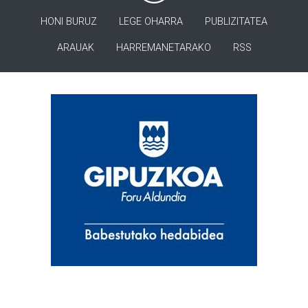
HONI BURUZ
LEGE OHARRA
PUBLIZITATEA
ARAUAK
HARREMANETARAKO
RSS