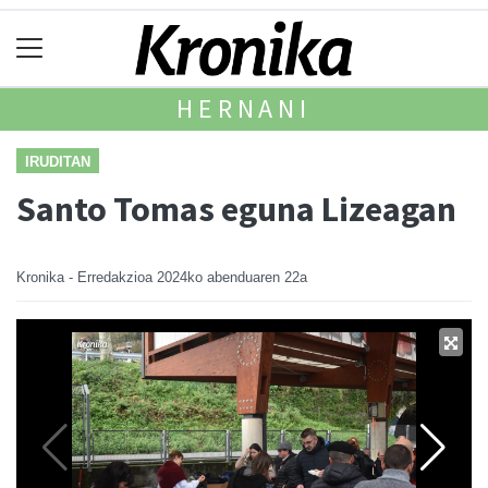
HERNANI
IRUDITAN
Santo Tomas eguna Lizeagan
Kronika - Erredakzioa
2024ko abenduaren 22a