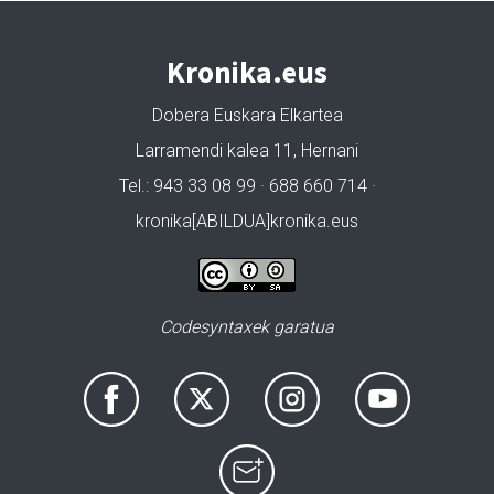
Kronika.eus
Dobera Euskara Elkartea
Larramendi kalea 11, Hernani
Tel.: 943 33 08 99 · 688 660 714 ·
kronika[ABILDUA]kronika.eus
Codesyntaxek garatua