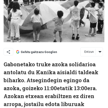
Entzun
Gehitu gaitzazu Googlen
Gabonetako truke azoka solidarioa
antolatu du Kanika aisialdi taldeak
biharko. Atsegindegin egingo da
azoka, goizeko 11:00etatik 13:00era.
Azokan etxean erabiltzen ez diren
arropa, jostailu edota liburuak