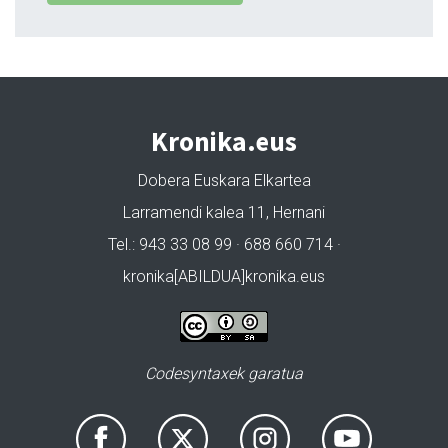
Kronika.eus
Dobera Euskara Elkartea
Larramendi kalea 11, Hernani
Tel.: 943 33 08 99 · 688 660 714 ·
kronika[ABILDUA]kronika.eus
Codesyntaxek garatua