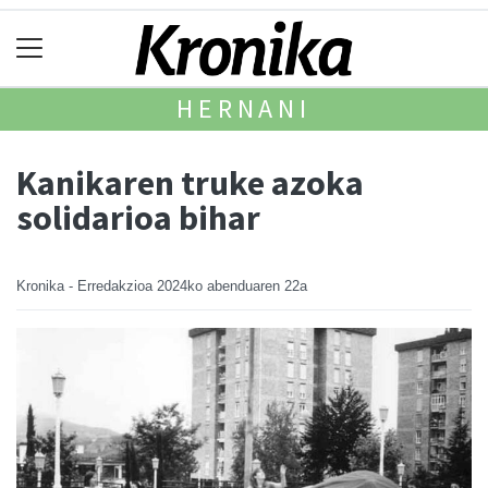
HERNANI
Kanikaren truke azoka
solidarioa bihar
Kronika - Erredakzioa
2024ko abenduaren 22a