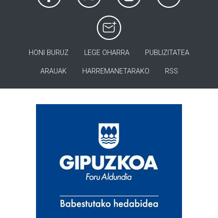
HONI BURUZ
LEGE OHARRA
PUBLIZITATEA
ARAUAK
HARREMANETARAKO
RSS