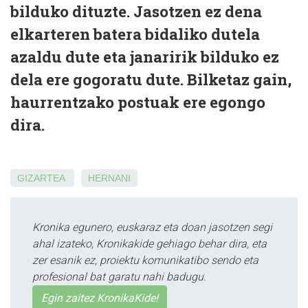
bilduko dituzte. Jasotzen ez dena
elkarteren batera bidaliko dutela
azaldu dute eta janaririk bilduko ez
dela ere gogoratu dute. Bilketaz gain,
haurrentzako postuak ere egongo
dira.
GIZARTEA
HERNANI
Kronika egunero, euskaraz eta doan jasotzen segi
ahal izateko, Kronikakide gehiago behar dira, eta
zer esanik ez, proiektu komunikatibo sendo eta
profesional bat garatu nahi badugu.
Egin zaitez KronikaKide!