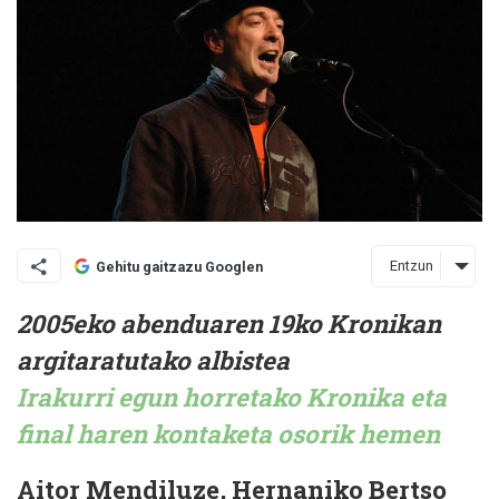
Entzun
Gehitu gaitzazu Googlen
2005eko abenduaren 19ko Kronikan
argitaratutako albistea
Irakurri egun horretako Kronika eta
final haren kontaketa osorik hemen
Aitor Mendiluze, Hernaniko Bertso