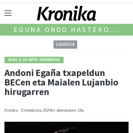
EGUNA ONDO HASTEKO...
SARRERA
DUELA 19 URTE KRONIKAN
Andoni Egaña txapeldun
BECen eta Maialen Lujanbio
hirugarren
Kronika - Erredakzioa
2024ko abenduaren 19a