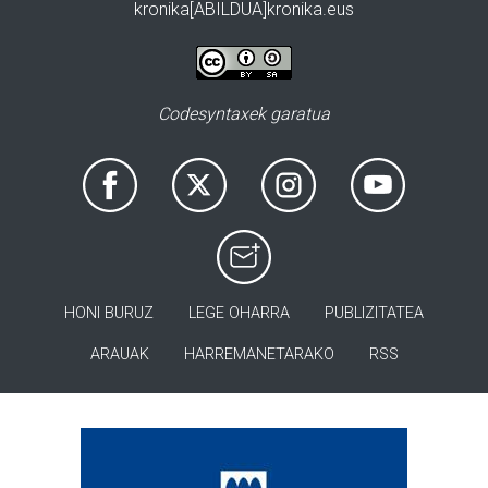
kronika[ABILDUA]kronika.eus
Codesyntaxek garatua
HONI BURUZ
LEGE OHARRA
PUBLIZITATEA
ARAUAK
HARREMANETARAKO
RSS