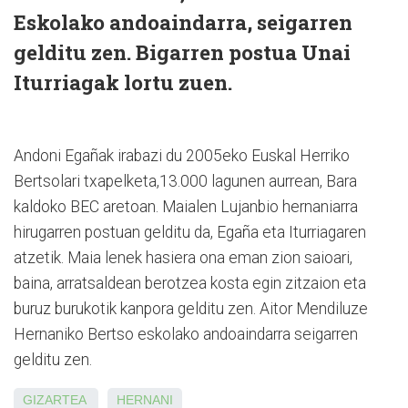
Eskolako andoaindarra, seigarren
gelditu zen. Bigarren postua Unai
Iturriagak lortu zuen.
Andoni Egañak irabazi du 2005eko Euskal Herriko
Bertsolari txapelketa,13.000 lagunen aurrean, Bara
kaldoko BEC aretoan. Maialen Lujanbio hernaniarra
hirugarren postuan gelditu da, Egaña eta Iturriagaren
atzetik. Maia lenek hasiera ona eman zion saioari,
baina, arratsaldean berotzea kosta egin zitzaion eta
buruz burukotik kanpora gelditu zen. Aitor Mendiluze
Hernaniko Bertso eskolako andoaindarra seigarren
gelditu zen.
GIZARTEA
HERNANI