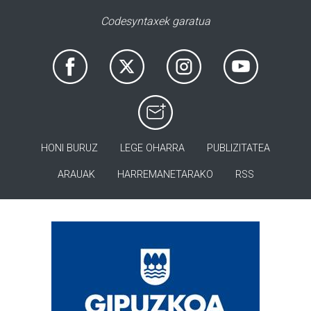
Codesyntaxek garatua
HONI BURUZ
LEGE OHARRA
PUBLIZITATEA
ARAUAK
HARREMANETARAKO
RSS