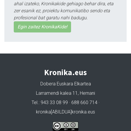
ahal izateko, Kronikakide gehiago behar dira, eta
zer esanik ez, proiektu komunikatibo sendo eta
profesional bat garatu nahi badugu.
Egin zaitez KronikaKide!
Kronika.eus
Dobera Euskara Elkartea
Larramendi kalea 11, Hernani
Tel.: 943 33 08 99 · 688 660 714 ·
kronika[ABILDUA]kronika.eus