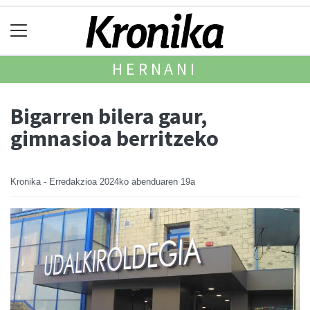
HERNANI
Bigarren bilera gaur,
gimnasioa berritzeko
Kronika - Erredakzioa
2024ko abenduaren 19a