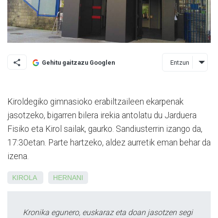
Entzun
Gehitu gaitzazu Googlen
Kiroldegiko gimnasioko erabiltzaileen ekarpenak
jasotzeko, bigarren bilera irekia antolatu du Jarduera
Fisiko eta Kirol sailak, gaurko. Sandiusterrin izango da,
17:30etan. Parte hartzeko, aldez aurretik eman behar da
izena.
KIROLA
HERNANI
Kronika egunero, euskaraz eta doan jasotzen segi